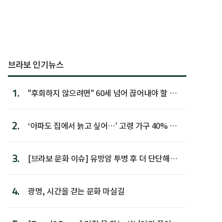
브라보 인기뉴스
1.
"후회하지 않으려면" 60세 넘어 끊어내야 할 사
람 1위
2.
‘아파도 집에서 늙고 싶어…’ 고령 가구 40% 노
후 주택이라 어...
3.
[브라보 문화 이슈] 유방암 투병 후 더 단단해진
박미선
4.
광명, 시간을 걷는 문화 마실길