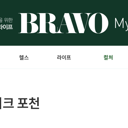
헬스
라이프
컬처
리크 포천