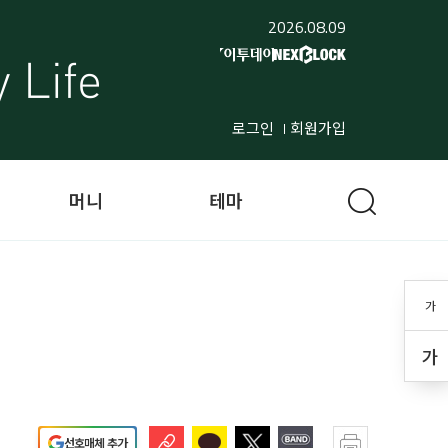
2026.08.09
로그인
회원가입
머니
테마
가
가
선호매체 추가