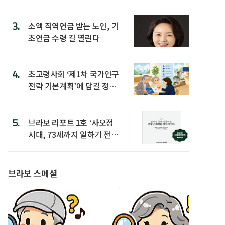
3.
소액 직역연금 받는 노인, 기
초연금 수령 길 열린다
4.
초고령사회 ‘제1차 국가인구
전략 기본계획’에 담길 정책
은
5.
브라보 리포트 1호 ‘사오정
시대, 73세까지 일하기 전략’
발간
브라보 스페셜