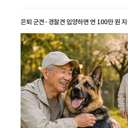
은퇴 군견·경찰견 입양하면 연 100만 원 