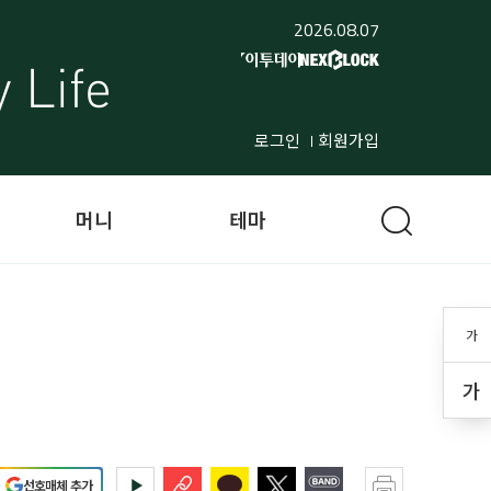
2026.08.07
로그인
회원가입
머니
테마
가
가
선호매체 추가