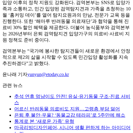
입양 이후의 정착 지원도 강화된다. 검역본부는 SNS로 입양가
족과 소통하고, 민간 입양된 검역탐지견과 가족을 초청하는 10
월 ‘홈커밍 데이’를 열어 탐지요원과의 만남, 전문가 교육 등을
진행한다. 또한 ‘해마루 반려동물 의료재단’과 협약을 통해 진
료비 30% 할인 혜택을 제공한다. 더불어 농식품부와 검역본부
는 2026년부터 은퇴 검역탐지견 입양가구의 의료비·사료비 지
원 정책도 준비 중이다.
검역본부는 “국가에 봉사한 탐지견들이 새로운 환경에서 안정
적으로 제2의 삶을 시작할 수 있도록 민간입양 활성화를 지속
추진하겠다”고 밝혔다.
윤나래 기자
yunyun@etoday.co.kr
관련 뉴스
추석 연휴 멍냥이도 안전! 유실·유기동물 구조·진료 서비
스
어르신 반려동물 의료비도 지원…고령층 부담 덜어
은퇴 후 불안·우울? ‘동물교감 테라피’로 5주만에 해소
통계로 본 ‘새로운 가족’ 유형
마곡리빙디자인페어, 시니어 생활 편하게 하는 아이디어