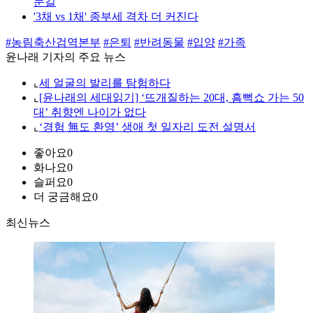
눈길
'3채 vs 1채' 종부세 격차 더 커진다
#농림축산검역본부
#은퇴
#반려동물
#입양
#가족
윤나래 기자의 주요 뉴스
⌞
세 얼굴의 발리를 탐험하다
⌞
[윤나래의 세대읽기] ‘뜨개질하는 20대, 흠뻑쇼 가는 50
대’ 취향엔 나이가 없다
⌞
‘경험 無도 환영’ 생애 첫 일자리 도전 설명서
좋아요
0
화나요
0
슬퍼요
0
더 궁금해요
0
최신뉴스