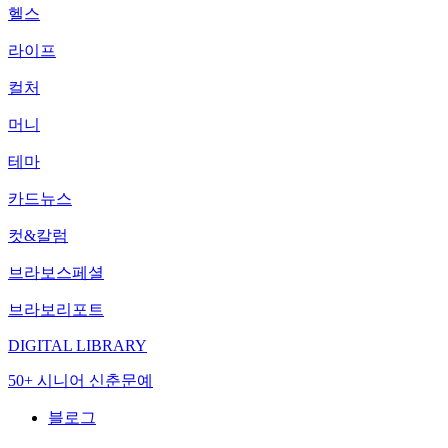
헬스
라이프
컬처
머니
테마
카드뉴스
컷&칼럼
브라보스페셜
브라보리포트
DIGITAL LIBRARY
50+ 시니어 신춘문예
블로그