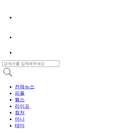
전체뉴스
피플
헬스
라이프
컬처
머니
테마