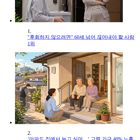
1.
"후회하지 않으려면" 60세 넘어 끊어내야 할 사람
1위
2.
‘아파도 집에서 늙고 싶어…’ 고령 가구 40% 노후