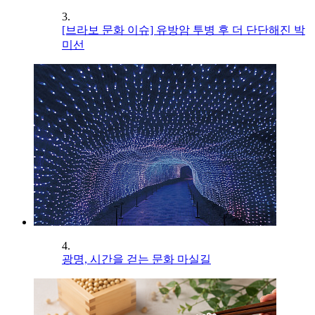
3.
[브라보 문화 이슈] 유방암 투병 후 더 단단해진 박
미선
4.
광명, 시간을 걷는 문화 마실길