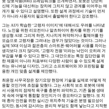
봇 상호작용(HRI) 프레임워크를 소개하면서, 로봇은 단순히
신체 기능을 대신하는 장치에 그치지 않고 관계를 이어주는 매
개가 될 수 있다고 설명했다. 또한 설계 과정에서 기술이 먼저
가 아니라 사용자의 필요에서 출발해야 한다고 강조했다.
그는 AI가 학습한 ‘고령자 이미지’에 대해서도 우려를 나타냈
다. 노인을 위한 리모컨이나 알츠하이머 환자를 위한 기기를
생성형 AI로 그리게 하면, 지나치게 허약하거나 휠체어를 탄
모습으로 고령자를 그려내는 경우가 많았다는 것이다. 그러나
실제 50대 이상과 젊은층의 스마트폰·웨어러블 사용률 차이는
생각보다 크지 않다며, ‘고령자 전용’이라는 낙인이 오히려 거
부감을 부를 수 있다고 했다. 그 대안으로는 특정 집단만을 위
한 제품이 아니라 처음부터 다양한 사람이 쓸 수 있도록 설계
하는 유니버설 디자인, 그리고 소프트웨어와 3D 프린팅을 활
용한 개인 맞춤 설계를 제안했다.
최윤정 사무국장은 장기요양 현장에 기술을 실제로 어떻게 적
용할 것인가에 초점을 맞췄다. 그는 사회적 보조 로봇에 대해
서 사용자의 잠재적 욕구를 충분히 파악하고, 기존 돌봄 생태
계 속에 어떻게 통합할 것인지가 더 중요하다고 말했다. 또 치
매 환자 안전을 위한 실시간 위치추적 기술은 분명 필요성이
있지만, 동시에 감시라는 윤리적 부담도 함께 낳는다고 지적했