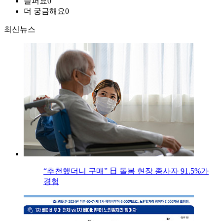
슬퍼요
0
더 궁금해요
0
최신뉴스
“추천했더니 구매” 日 돌봄 현장 종사자 91.5%가
경험