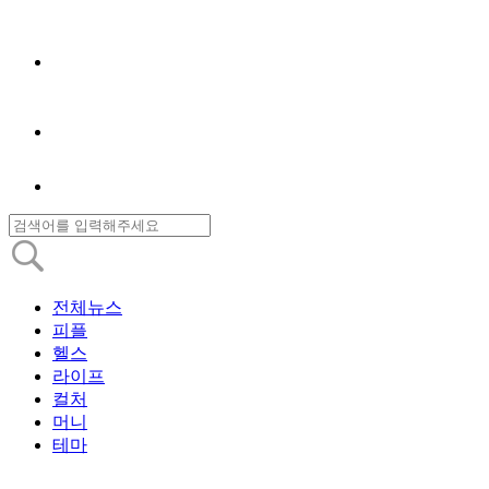
전체뉴스
피플
헬스
라이프
컬처
머니
테마