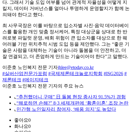
다. 그래서 기술 도입 여부를 넘어 관계적 자율성을 어떻게 지
킬지, 데이터 거버넌스를 얼마나 투명하게 운영할지가 함께 논
의돼야 한다고 했다.
최 사무국장은 이를 바탕으로 입소자별 사진·음악 데이터베이
스를 활용한 개인 맞춤 정서케어, 특정 대상군을 상대로 한 반
려로봇 파일럿 운영, 배회 위험이 큰 입소자를 대상으로 한 웨
어러블 기반 위치추적 시범 도입 등을 제안했다. 그는 “좋은 기
술은 사람을 대체하는 기술이 아니라 돌봄을 더 안전하고, 더
잘 연결되고, 더 존엄하게 만드는 기술이어야 한다”고 말했다.
이준호 노인복지 전문 기자
jhlee@etoday.co.kr
#실버산업전문가포럼
#국제제론테크놀로지학회
#ISG2026
#
제론테크
#에이지테크
이준호 노인복지 전문 기자의 주요 뉴스
⌞
“추천했더니 구매” 日 돌봄 현장 종사자 91.5%가 경험
⌞
“해로하면 손해?” 8·3 세제개편에 ‘황혼이혼’ 조장 논란
⌞
민간형 노인일자리 참여자, ‘배움 의지’도 높았다
좋아요
0
화나요
0