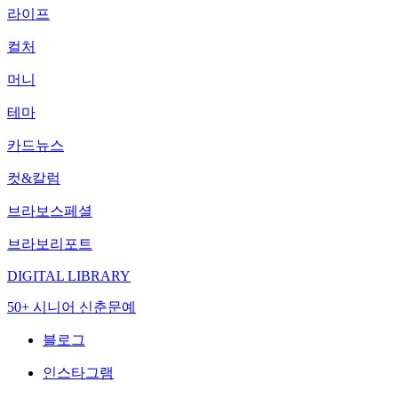
라이프
컬처
머니
테마
카드뉴스
컷&칼럼
브라보스페셜
브라보리포트
DIGITAL LIBRARY
50+ 시니어 신춘문예
블로그
인스타그램