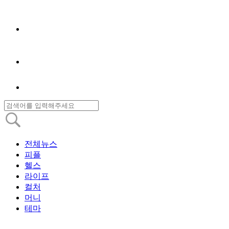
전체뉴스
피플
헬스
라이프
컬처
머니
테마