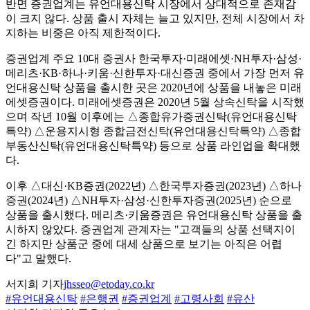
반면 증권업계는 유언대용신탁 시장에서 상대적으로 존재감
이 크지 않다. 상품 출시 자체는 늘고 있지만, 전체 시장에서 차
지하는 비중은 아직 제한적이다.
증권업계 주요 10대 증권사 한국투자·미래에셋·NH투자·삼성·
메리츠·KB·하나·키움·신한투자·대신증권 중에서 가장 먼저 유
언대용신탁 상품을 출시한 곳은 2020년에 상품을 내놓은 미래
에셋증권이다. 미래에셋증권은 2020년 5월 상속신탁을 시작했
으며 작년 10월 이후에는 △종합유가증권신탁(유언대용신탁
특약) △운용지시형 종합금전신탁(유언대용신탁특약) △종합
부동산신탁(유언대용신탁특약) 등으로 상품 라인업을 확대했
다.
이후 △대신·KB증권(2022년) △한국투자증권(2023년) △하나
증권(2024년) △NH투자·삼성·신한투자증권(2025년) 순으로
상품을 출시했다. 메리츠·키움증권은 유언대용신탁 상품을 출
시하지 않았다. 증권업계 관계자는 "고객들의 상품 선택지이
긴 하지만 상품군 중에 대세 상품으로 보기는 아직은 어렵
다"고 말했다.
서지희 기자
jhsseo@etoday.co.kr
#유언대용신탁
#은행권
#증권업계
#고령사회
#유산