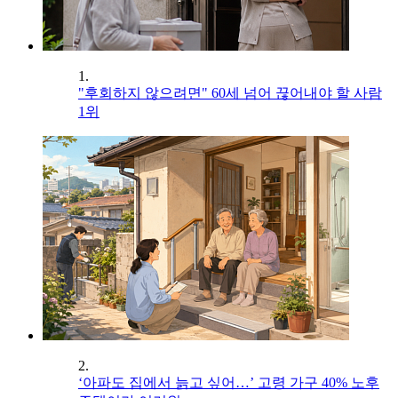
1.
"후회하지 않으려면" 60세 넘어 끊어내야 할 사람
1위
2.
‘아파도 집에서 늙고 싶어…’ 고령 가구 40% 노후