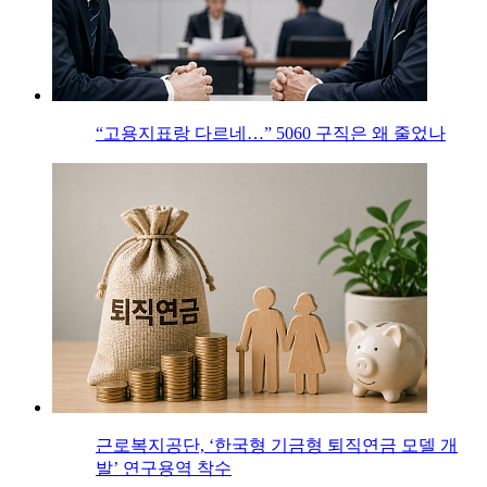
“고용지표랑 다르네…” 5060 구직은 왜 줄었나
근로복지공단, ‘한국형 기금형 퇴직연금 모델 개
발’ 연구용역 착수