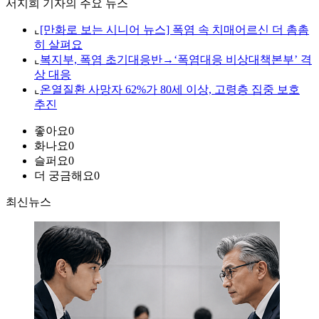
서지희 기자의 주요 뉴스
⌞
[만화로 보는 시니어 뉴스] 폭염 속 치매어르신 더 촘촘
히 살펴요
⌞
복지부, 폭염 초기대응반→‘폭염대응 비상대책본부’ 격
상 대응
⌞
온열질환 사망자 62%가 80세 이상, 고령층 집중 보호
추진
좋아요
0
화나요
0
슬퍼요
0
더 궁금해요
0
최신뉴스