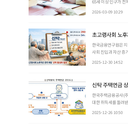
65세 이상 인구가 전
매 환자가 보유한 자산,
2026-03-09 10:29
2050년에는 488조 
초고령사회 노후자
한국금융연구원은 지난
사회 진입과 자산 증
있다고 밝혔다. 또한
2025-12-30 14:52
신탁 주택연금 상
한국주택금융공사(주
대한 취득세를 돌려받을
대법원 판결에 따른 조
2025-12-26 10:50
취득한 권리가 '부동