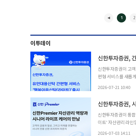
1
2
이투데이
신한투자증권, 
신한투자증권이 고객의
편형 서비스를 새롭게 선보인다. 21일 신한투자증권은 유
간편형 서비스 '신한 
2026-07-21 10:40
복이음신탁(라이트)는
◀
지
신한투자증권, 시
신한투자증권이 통합 자
이트' 자산관리 라인업을 확
바일트레이딩시스템(M
2026-07-03 14:11