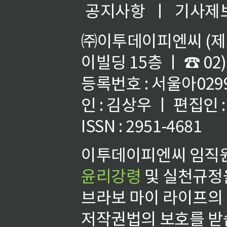
공지사항
ㅣ
기사제
㈜이투데이피엔씨 (제호
이빌딩 15층 ㅣ ☎ 02)
등록번호 : 서울아02992
인 : 김상우 ㅣ 편집인
ISSN : 2951-4681
이투데이피엔씨 임직원
윤리강령
및 실천규정을
브라보 마이 라이프의
저작권법의 보호를 받