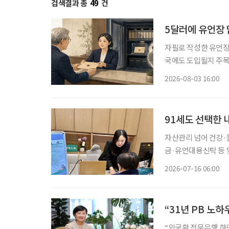
검색결과 총
49
건
5달러에 유언장 
자필로 작성한 유언장
국에도 도입될지 주목
있다. 한국에서도 자필
2026-08-03 16:00
일 국회도서관의 ‘미
91세도 선택한 
자산관리 넘어 건강
금·유언대용신탁 등 
한 서비스 제공 금융권에서 시니어의 니즈는 갈수록 다양해지고 있다. 지금 무엇이 필요한지
2026-07-16 06:00
정확히 파악하는 시니
“31년 PB 노
“외국환 전문은행 하