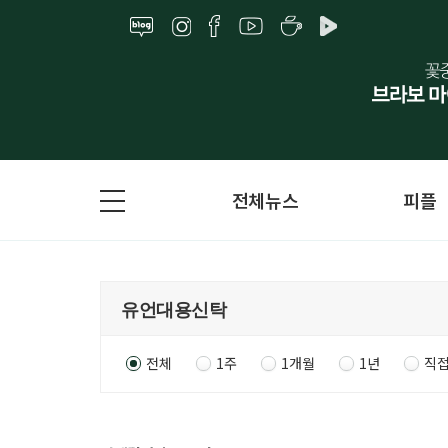
전체뉴스
피플
전체
1주
1개월
1년
직