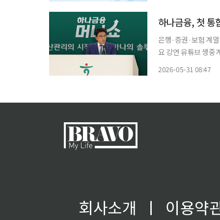
어 SOL메이트 실버
하나금융, 첫 통
은행·증권·보험 계열
요 강연 유튜브 생중계 병행 하나금융그룹이 그룹 차원의 통합 자산관리
권·보험을 아우르는 맞춤형 자산
2026-05-31 08:47
서 개최한 ‘제1회 하
과
회사소개
ㅣ
이용약