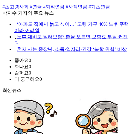
#초고령사회
#연금
#퇴직연금
#사적연금
#기초연금
박지수 기자의 주요 뉴스
⌞
‘아파도 집에서 늙고 싶어…’ 고령 가구 40% 노후 주택
이라 어려워
⌞
노후 대비로 달러보험? 환율 오르면 보험료 부담 커진
다
⌞
혼자 사는 중장년, 소득·일자리·건강 ‘복합 위험’ 비상
좋아요
0
화나요
0
슬퍼요
0
더 궁금해요
0
최신뉴스