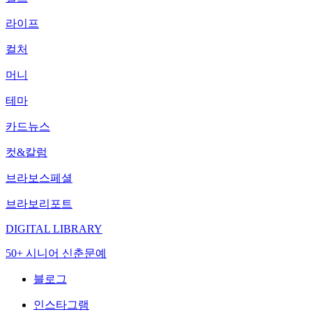
라이프
컬처
머니
테마
카드뉴스
컷&칼럼
브라보스페셜
브라보리포트
DIGITAL LIBRARY
50+ 시니어 신춘문예
블로그
인스타그램