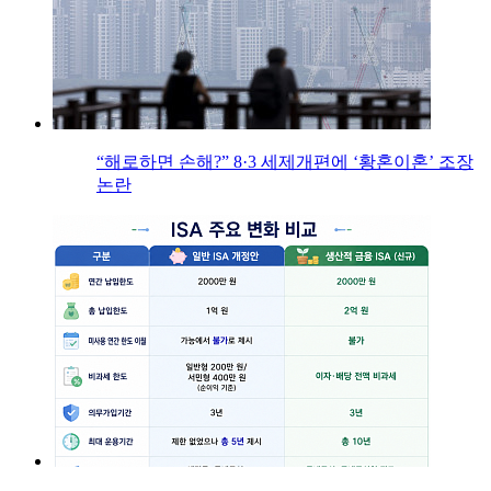
“해로하면 손해?” 8·3 세제개편에 ‘황혼이혼’ 조장
논란