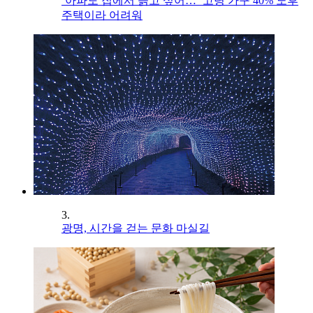
‘아파도 집에서 늙고 싶어…’ 고령 가구 40% 노후
주택이라 어려워
3.
광명, 시간을 걷는 문화 마실길