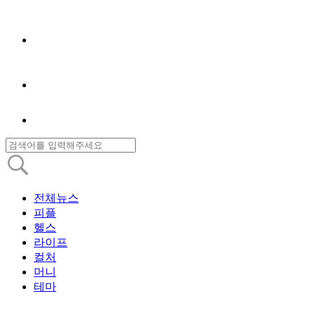
전체뉴스
피플
헬스
라이프
컬처
머니
테마