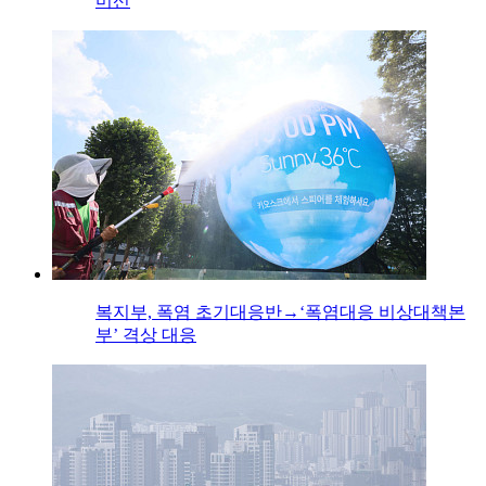
미선
복지부, 폭염 초기대응반→‘폭염대응 비상대책본
부’ 격상 대응