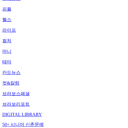
피플
헬스
라이프
컬처
머니
테마
카드뉴스
컷&칼럼
브라보스페셜
브라보리포트
DIGITAL LIBRARY
50+ 시니어 신춘문예