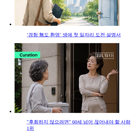
‘경험 無도 환영’ 생애 첫 일자리 도전 설명서
"후회하지 않으려면" 60세 넘어 끊어내야 할 사람
1위