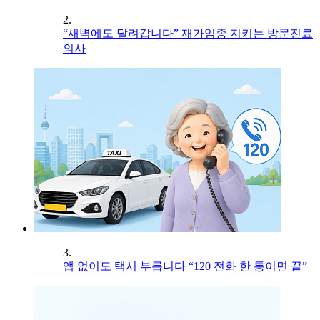
2.
“새벽에도 달려갑니다” 재가임종 지키는 방문진료
의사
3.
앱 없이도 택시 부릅니다 “120 전화 한 통이면 끝”