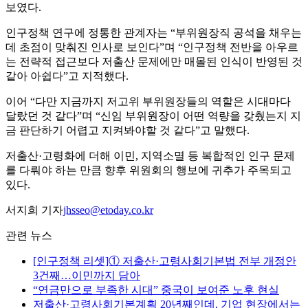
보였다.
인구정책 연구에 정통한 관계자는 “부위원장직 공석을 채우는
데 초점이 맞춰진 인사로 보인다”며 “인구정책 전반을 아우르
는 전략적 접근보다 저출산 문제에만 매몰된 인식이 반영된 것
같아 아쉽다”고 지적했다.
이어 “다만 지금까지 저고위 부위원장들의 역할은 시대마다
달랐던 것 같다”며 “신임 부위원장이 어떤 역량을 갖췄는지 지
금 판단하기 어렵고 지켜봐야할 것 같다”고 말했다.
저출산·고령화에 더해 이민, 지역소멸 등 복합적인 인구 문제
를 다뤄야 하는 만큼 향후 위원회의 행보에 귀추가 주목되고
있다.
서지희 기자
jhsseo@etoday.co.kr
관련 뉴스
[인구정책 리셋]① 저출산·고령사회기본법 전부 개정안
3건째…이민까지 담아
“연금만으로 부족한 시대” 중국이 보여준 노후 현실
저출산·고령사회기본계획 20년째인데, 기업 현장에서는