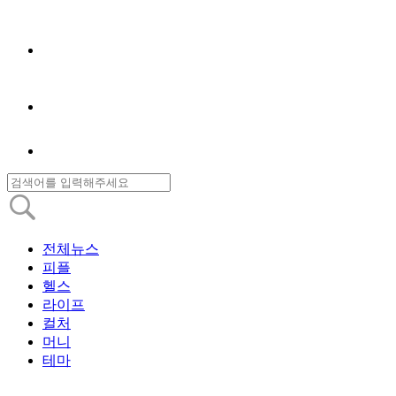
전체뉴스
피플
헬스
라이프
컬처
머니
테마