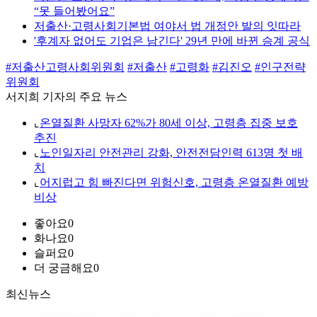
“못 들어봤어요”
저출산·고령사회기본법 여야서 법 개정안 발의 잇따라
'후계자 없어도 기업은 남긴다' 29년 만에 바뀐 승계 공식
#저출산고령사회위원회
#저출산
#고령화
#김진오
#인구전략
위원회
서지희 기자의 주요 뉴스
⌞
온열질환 사망자 62%가 80세 이상, 고령층 집중 보호
추진
⌞
노인일자리 안전관리 강화, 안전전담인력 613명 첫 배
치
⌞
어지럽고 힘 빠진다면 위험신호, 고령층 온열질환 예방
비상
좋아요
0
화나요
0
슬퍼요
0
더 궁금해요
0
최신뉴스