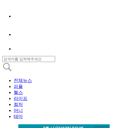
전체뉴스
피플
헬스
라이프
컬처
머니
테마