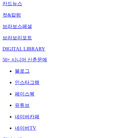
카드뉴스
컷&칼럼
브라보스페셜
브라보리포트
DIGITAL LIBRARY
50+ 시니어 신춘문예
블로그
인스타그램
페이스북
유튜브
네이버카페
네이버TV