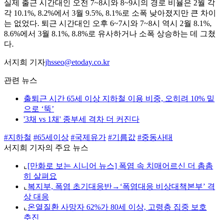
실제 출근 시간대인 오전 7~8시와 8~9시의 경로 비율은 2월 각
각 10.1%, 8.2%에서 3월 9.5%, 8.1%로 소폭 낮아졌지만 큰 차이
는 없었다. 퇴근 시간대인 오후 6~7시와 7~8시 역시 2월 8.1%,
8.6%에서 3월 8.1%, 8.8%로 유사하거나 소폭 상승하는 데 그쳤
다.
서지희 기자
jhsseo@etoday.co.kr
관련 뉴스
출퇴근 시간 65세 이상 지하철 이용 비중, 오히려 10% 밑
으로 ‘뚝’
'3채 vs 1채' 종부세 격차 더 커진다
#지하철
#65세이상
#국제유가
#기름값
#중동사태
서지희 기자의 주요 뉴스
⌞
[만화로 보는 시니어 뉴스] 폭염 속 치매어르신 더 촘촘
히 살펴요
⌞
복지부, 폭염 초기대응반→‘폭염대응 비상대책본부’ 격
상 대응
⌞
온열질환 사망자 62%가 80세 이상, 고령층 집중 보호
추진