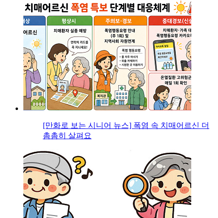
[만화로 보는 시니어 뉴스] 폭염 속 치매어르신 더
촘촘히 살펴요