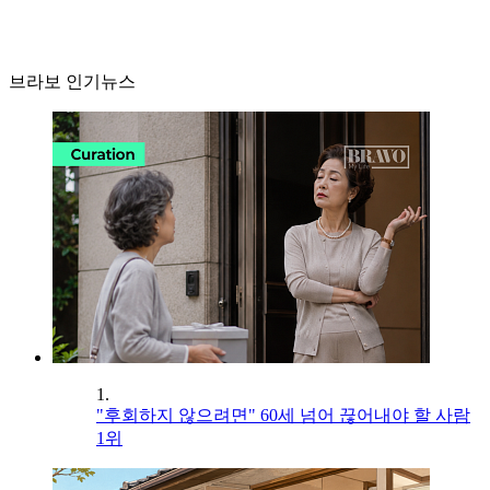
브라보 인기뉴스
1.
"후회하지 않으려면" 60세 넘어 끊어내야 할 사람
1위