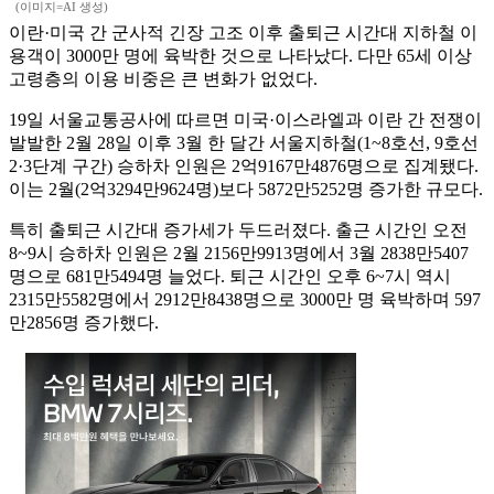
(이미지=AI 생성)
이란·미국 간 군사적 긴장 고조 이후 출퇴근 시간대 지하철 이
용객이 3000만 명에 육박한 것으로 나타났다. 다만 65세 이상
고령층의 이용 비중은 큰 변화가 없었다.
19일 서울교통공사에 따르면 미국·이스라엘과 이란 간 전쟁이
발발한 2월 28일 이후 3월 한 달간 서울지하철(1~8호선, 9호선
2·3단계 구간) 승하차 인원은 2억9167만4876명으로 집계됐다.
이는 2월(2억3294만9624명)보다 5872만5252명 증가한 규모다.
특히 출퇴근 시간대 증가세가 두드러졌다. 출근 시간인 오전
8~9시 승하차 인원은 2월 2156만9913명에서 3월 2838만5407
명으로 681만5494명 늘었다. 퇴근 시간인 오후 6~7시 역시
2315만5582명에서 2912만8438명으로 3000만 명 육박하며 597
만2856명 증가했다.