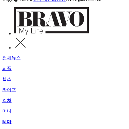
전체뉴스
피플
헬스
라이프
컬처
머니
테마