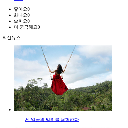
좋아요
0
화나요
0
슬퍼요
0
더 궁금해요
0
최신뉴스
세 얼굴의 발리를 탐험하다