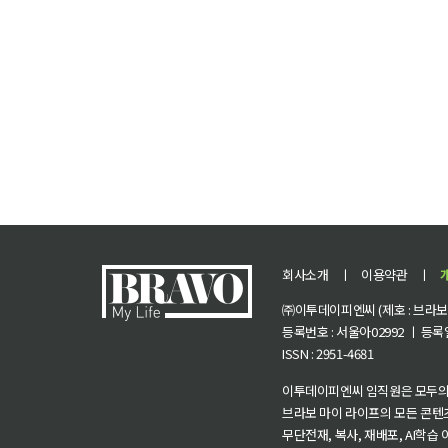
회사소개
ㅣ
이용약관
ㅣ
㈜이투데이피엔씨 (제호 : 브라보 마
등록번호 : 서울아02992 ㅣ 등록일자
ISSN : 2951-4681
이투데이피엔씨 임직원은 모두의
브라보 마이 라이프의 모든 콘텐
무단전재, 복사, 재배포, AI학습