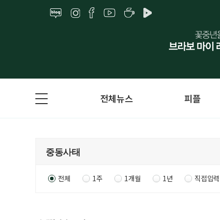
전체뉴스
피플
전체
1주
1개월
1년
직접입력