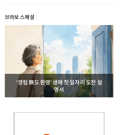
발간
브라보 스페셜
‘경험 無도 환영’ 생애 첫 일자리 도전 설
명서