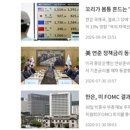
꼬리가 몸통 흔드는 
한은 국제국, 블로그 상에 
의 33% 영향 "역외 차액선물환거래(NDF)가 환율을 움직인다"는 격언이 숫자로 입증됐다.
당장 올해 상반기 역대 최
2026-08-04 15:51
상승을 강하게 견인한 것으
美 연준 정책금리 
미국 중앙은행인 연방준비제
서 기준금리를 재차 동결했
시한 가운데, 케빈 워시 
2026-07-30 15:57
으면서 불확실성이 가중됐
한은, 미 FOMC 
30일 박종우 부총재보 주재로 시장점검 회의 개
위원회(FOMC) 회의를 
검에 나섰다. 한은은 30일 오전 박종우 부총재보 주재로 시장 상황 점검 회의를 열고, FOMC
2026-07-30 09:03
회의 결과에 따른 국제금