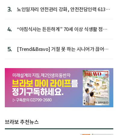
3.
노인일자리 안전관리 강화, 안전전담인력 613명
첫 배치
4.
“아침식사는 든든하게” 70세 이상 식생활 점수
가장 높아
5.
[Trend&Bravo] 거절 못 하는 시니어가 끊어야
할 행동 5
브라보 추천뉴스