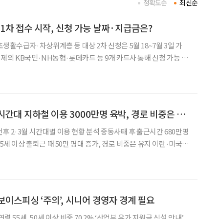
정확도순
최신순
 1차 접수 시작, 신청 가능 날짜·지급금은?
기초생활수급자·차상위계층 등 대상 2차 신청은 5월 18~7월 3일 가
청 제외 KB국민·NH농협·롯데카드 등 9개 카드사 통해 신청 가능 중
 고유가 부담을 완화하기 위한 ‘고유가 피해지원금’ 신청이 시작된
따르면 이날 오전 9시부터 다음 달
중동사태 후 출퇴근 시간대 지하철 이용 3000만명 육박, 경로 비중은 유지
후 2·3월 시간대별 이용 현황 분석 중동사태 후 출근시간 680만명
퇴근 시간대 지하철 이용객이 3000만 명에 육박한 것으로 나타났다.
이용 비중은 큰 변화가 없었
보이스피싱 ‘주의’, 시니어 경영자 경계 필요
연령 55세, 50세 이상 비중 70.2% ‘산업부 유가 지원금 신설 안내’