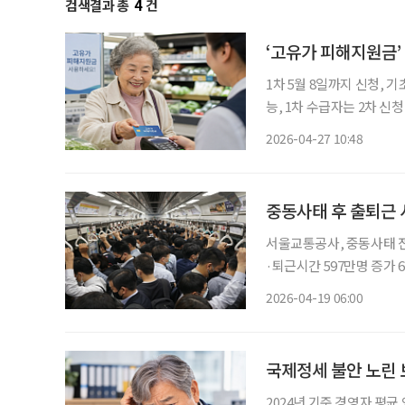
검색결과 총
4
건
‘고유가 피해지원금’
1차 5월 8일까지 신청, 
능, 1차 수급자는 2차 신
동 사태로 발생한 서민층의
2026-04-27 10:48
다. 27일 행정안전부에 
서울교통공사, 중동사태 전
·퇴근시간 597만명 증가 65세 이상 출퇴근 때 50만 명대 증가, 경로 비중은 유지 이란·미국 간
군사적 긴장 고조 이후 출
2026-04-19 06:00
다만 65세 이상 고령층의 
국제정세 불안 노린 
2024년 기준 경영자 평균 