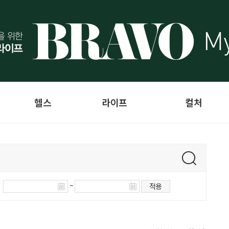
헬스
라이프
컬처
~
적용