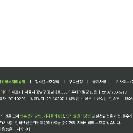
개인정보처리방침
ㅣ
청소년보호정책
ㅣ
구독신청
ㅣ
공지사항
ㅣ
기사제보/
이 라이프) ㅣ 서울시 강남구 강남대로 556 이투데이빌딩 15층 ㅣ ☎ 02)799-6713
 : 2014.02.04 ㅣ 발행일자 : 2014.02.07 ㅣ 발행인 : 김상우 ㅣ 편집인 : 한승훈 ㅣ
 의견을 모아
언론 윤리강령
,
기자윤리강령
,
임직원 윤리강령
및 실천규정을 제정, 준수하
츠(기사)는 인터넷신문위원회 윤리강령을 준수하며, 저작권법의 보호를 받습니다.
 이용 등을 금지합니다.