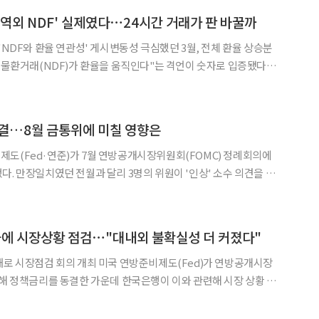
'역외 NDF' 실제였다⋯24시간 거래가 판 바꿀까
◀
▶
'NDF와 환율 연관성' 게시변동성 극심했던 3월, 전체 환율 상승분
대 규모로 유입된 외국인의 차액결제선물환(NDF) 순매수가 환율
로 파악됐다. 특히 야간 시간대 파급력이 커 지난달
동결…8월 금통위에 미칠 영향은
도(Fed·연준)가 7월 연방공개시장위원회(FOMC) 정례회의에
다. 만장일치였던 전월과 달리 3명의 위원이 '인상' 소수 의견을 제
연준 의장이 향후 통화정책 경로에 대한 명확한 방향성을 제시하지 않
다는 분석이 나온다. 한국은행 입장에서는 짙은 안개 속 고물가
결과에 시장상황 점검⋯"대내외 불확실성 더 커졌다"
최 미국 연방준비제도(Fed)가 연방공개시장
통해 정책금리를 동결한 가운데 한국은행이 이와 관련해 시장 상황 점
융시장 상황과 국내 금융·외환시장에 미칠 영향을