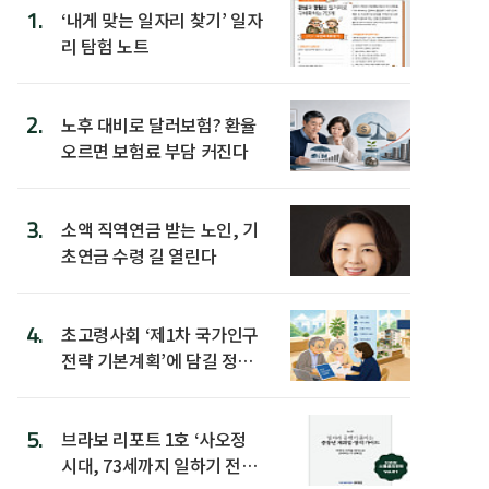
1.
‘내게 맞는 일자리 찾기’ 일자
리 탐험 노트
2.
노후 대비로 달러보험? 환율
오르면 보험료 부담 커진다
3.
소액 직역연금 받는 노인, 기
초연금 수령 길 열린다
4.
초고령사회 ‘제1차 국가인구
전략 기본계획’에 담길 정책
은
5.
브라보 리포트 1호 ‘사오정
시대, 73세까지 일하기 전략’