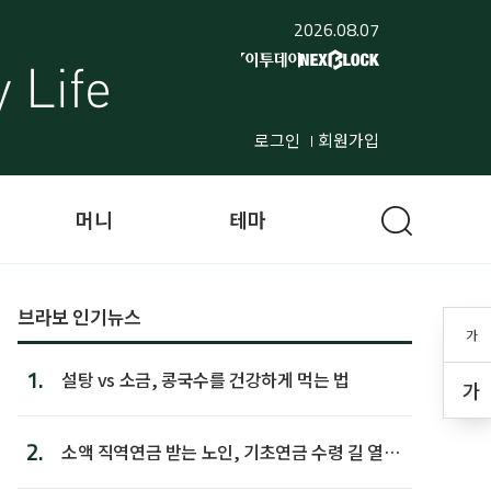
2026.08.07
로그인
회원가입
머니
테마
브라보 인기뉴스
가
1.
설탕 vs 소금, 콩국수를 건강하게 먹는 법
가
2.
소액 직역연금 받는 노인, 기초연금 수령 길 열린
다