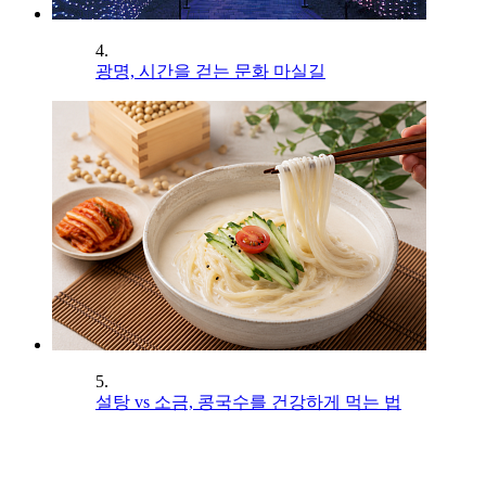
4.
광명, 시간을 걷는 문화 마실길
5.
설탕 vs 소금, 콩국수를 건강하게 먹는 법