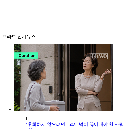
브라보 인기뉴스
1.
"후회하지 않으려면" 60세 넘어 끊어내야 할 사람