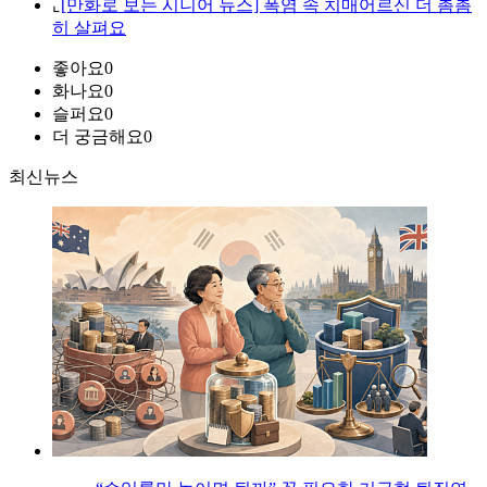
⌞
[만화로 보는 시니어 뉴스] 폭염 속 치매어르신 더 촘촘
히 살펴요
좋아요
0
화나요
0
슬퍼요
0
더 궁금해요
0
최신뉴스