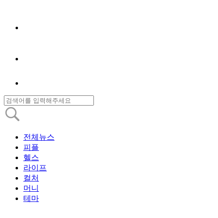
전체뉴스
피플
헬스
라이프
컬처
머니
테마