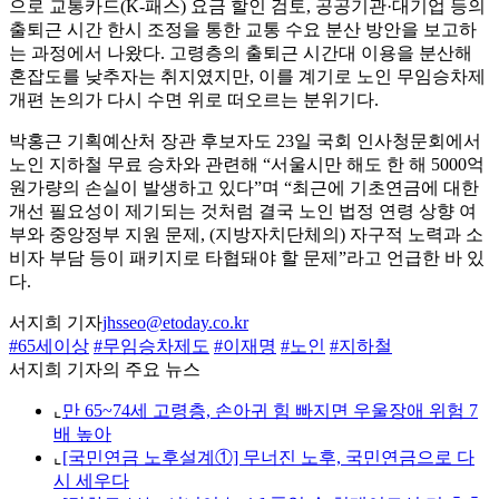
으로 교통카드(K-패스) 요금 할인 검토, 공공기관·대기업 등의
출퇴근 시간 한시 조정을 통한 교통 수요 분산 방안을 보고하
는 과정에서 나왔다. 고령층의 출퇴근 시간대 이용을 분산해
혼잡도를 낮추자는 취지였지만, 이를 계기로 노인 무임승차제
개편 논의가 다시 수면 위로 떠오르는 분위기다.
박홍근 기획예산처 장관 후보자도 23일 국회 인사청문회에서
노인 지하철 무료 승차와 관련해 “서울시만 해도 한 해 5000억
원가량의 손실이 발생하고 있다”며 “최근에 기초연금에 대한
개선 필요성이 제기되는 것처럼 결국 노인 법정 연령 상향 여
부와 중앙정부 지원 문제, (지방자치단체의) 자구적 노력과 소
비자 부담 등이 패키지로 타협돼야 할 문제”라고 언급한 바 있
다.
서지희 기자
jhsseo@etoday.co.kr
#65세이상
#무임승차제도
#이재명
#노인
#지하철
서지희 기자의 주요 뉴스
⌞
만 65~74세 고령층, 손아귀 힘 빠지면 우울장애 위험 7
배 높아
⌞
[국민연금 노후설계①] 무너진 노후, 국민연금으로 다
시 세우다