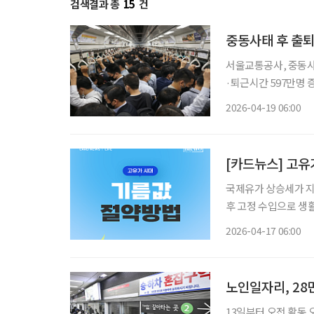
검색결과 총
15
건
서울교통공사, 중동사태
·퇴근시간 597만명 증가 65세 이상 출퇴근 때 50만 명대 증가, 경로 비중은 유지
군사적 긴장 고조 이후
2026-04-19 06:00
다만 65세 이상 고령
[카드뉴스] 고유가
국제유가 상승세가 지
후 고정 수입으로 생
제 부담으로 직결된다
2026-04-17 06:00
을 방치할 경우, 가계
노인일자리, 28
13일부터 오전 활동 오