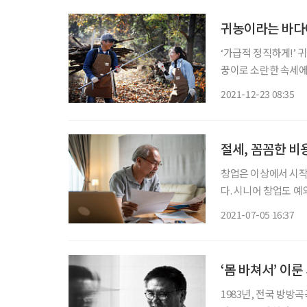
귀농이라는 바다
‘가급적 정직하게!’ 
꿍이로 소란한 속세에
럽지 않게 짓고 싶다는
2021-12-23 08:35
농사란 믿기 어려운 사
절세, 꼼꼼한 
창업은 이상에서 시작
다. 시니어 창업도 예
가가치세 둘 다 내야 한다. 정부에서 중소기업 창업자에게 여러 가지 세금 혜
2021-07-05 16:37
하지만 주로 청년 창업
‘몸 바쳐서’ 이
1983년, 전국 방방