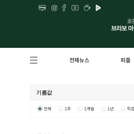
전체뉴스
피플
전체
1주
1개월
1년
직