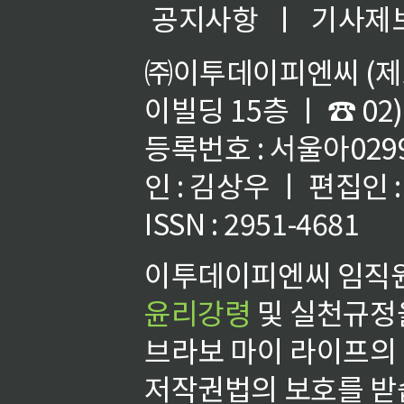
공지사항
ㅣ
기사제
㈜이투데이피엔씨 (제호
이빌딩 15층 ㅣ ☎ 02)
등록번호 : 서울아02992
인 : 김상우 ㅣ 편집인
ISSN : 2951-4681
이투데이피엔씨 임직원
윤리강령
및 실천규정을
브라보 마이 라이프의
저작권법의 보호를 받