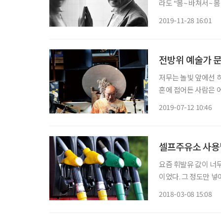
라도 “몸~ 바쳐서~ 
‘논개’ 돌풍을 일으켰
2019-11-28 16:01
합 위원장이다. 가수
전방위 예술가 문
저무는 놀빛 앞에선 허
혼에 접어든 사람은 어
딱한 가슴에 먼지만 폴
2019-07-12 10:46
‘나, 물처럼 살래! 
셀프주유소 사용
요즘 휘발유 값이 너무
이었다. 그 정도만 넣
고 살았다. 요즘은 5
2018-03-08 15:08