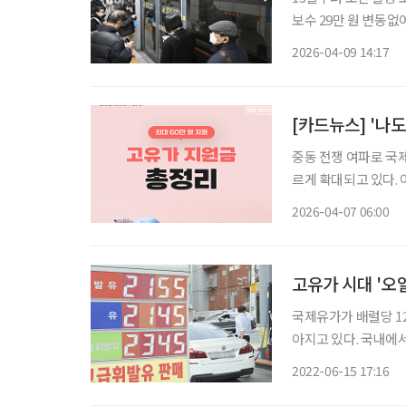
보수 29만 원 변동없어
일자리 중 공익활동형 
2026-04-09 14:17
유류비가 상승하면서 
[카드뉴스] '나
중동 전쟁 여파로 국
르게 확대되고 있다.
편성하고, 소득 하위 
2026-04-07 06:00
추진한다고 밝혔다. 
고유가 시대 '오
국제유가가 배럴당 1
아지고 있다. 국내에
이 이어지면서 소비자의 한숨도 커지고 있다
2022-06-15 17:16
기준 경제협력개발기구(