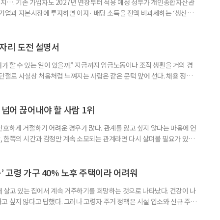
폐지…. 기존 가입자도 2027년 연장부터 적용 예정 정부가 개인종합자산관
내 기업과 자본시장에 투자하면 이자· 배당 소득을 전액 비과세하는 ‘생산적
소득 이하 청년에게는 납입액의 10%를 소득공제 해주는 방안도 추진한다. 다만
 주목해야 한다. 그동안 사용하지 않고 쌓아둔 ISA 납입한도가 사라질 수 있
개편안이 국회 통과 후 그대로 시행된다면 법 시행 전 본
일자리 도전 설명서
내가 할 수 있는 일이 있을까.” 지금까지 임금노동이나 조직 생활을 거의 경
력 단절로 사실상 처음처럼 느껴지는 사람은 같은 문턱 앞에 선다. 채용 정보를
업무 지시, 동료 관계까지 낯설다. 이들에게 필요한 것은 ‘용기를 내라’는 말
밖에 섞여 있는 ‘첫 취업’, ‘경력 단절’ 생산인구가 줄어드는 상황에서 삶의
가 자원이다. 박경하 한국노인인력개발원 선임연구위
 넘어 끊어내야 할 사람 1위
단호하게 거절하기 어려운 경우가 많다. 관계를 잃고 싶지 않다는 마음에 연
 한쪽의 시간과 감정만 계속 소모되는 관계라면 다시 살펴볼 필요가 있다.
연락하거나, 만날 때마다 자신의 이야기만 늘어놓는 사람은 상대를 동등한
 창구로 대할 수 있다. 걱정을 가장해 자존감을 깎아내리고 도움을 당연하
바꾸는 행동도 건강한 관계와는 거리가 멀다. 믿고 털어놓은 개인사나 약점을
’ 고령 가구 40% 노후 주택이라 어려워
재 살고 있는 집에서 계속 거주하기를 희망하는 것으로 나타났다. 건강이 나
고 싶지 않다고 답했다. 그러나 고령자 주거 정책은 시설 입소와 신규 주택
 시행을 계기로 집수리부터 퇴원 후 임시 거처, 방문 돌봄까지 연결하는 주거