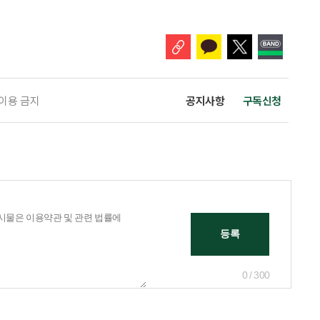
나왔다. 6일 건축공간연구원(AURI)이 발간한 ‘건축과 도시 공간’ 2026년
 고령자 주거-돌봄 협업 체계 구축 방안’ 보고서는 고
 이용 금지
공지사항
구독신청
0 / 300