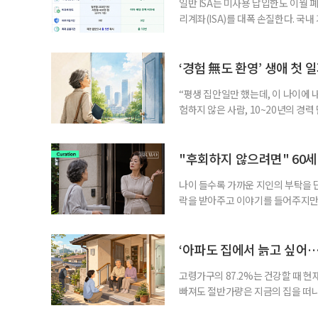
일반 ISA는 미사용 납입한도 이월 
리계좌(ISA)를 대폭 손질한다. 국
금융 ISA’를 새로 만들고, 일정 
기존 ISA 가입자라면 이번 개편안에
기 때문이다. 지난 3일 발표된 세제
‘경험 無도 환영’ 생애 첫 
“평생 집안일만 했는데, 이 나이에 
험하지 않은 사람, 10~20년의 경
찾고 이력서를 쓰는 일부터 출퇴근, 
보다 부담을 낮춘 진입 경로다. 통계 
경험이 풍부한 고령자는 중요한 국
"후회하지 않으려면" 60세
나이 들수록 가까운 지인의 부탁을 
락을 받아주고 이야기를 들어주지만,
평소에는 무심하다가 필요할 때만 
관계가 아닌 편리한 도움이나 감정의
게 여기며, 거절하는 순간 태도를 
‘아파도 집에서 늙고 싶어…
다
고령가구의 87.2%는 건강할 때 현
빠져도 절반가량은 지금의 집을 떠나
공급에 무게가 실려 있다. 통합돌봄