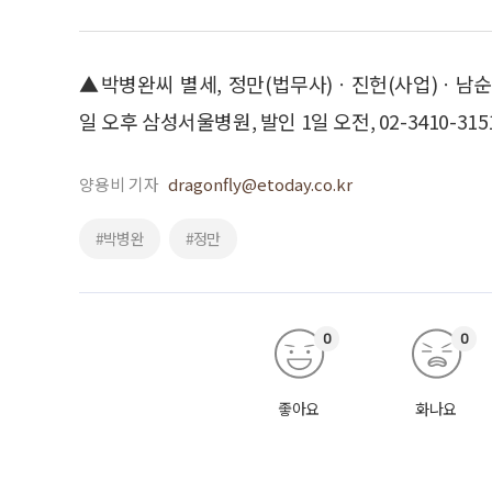
▲박병완씨 별세, 정만(법무사)ㆍ진헌(사업)ㆍ남순(
일 오후 삼성서울병원, 발인 1일 오전, 02-3410-315
양용비 기자
dragonfly@etoday.co.kr
#박병완
#정만
0
0
좋아요
화나요