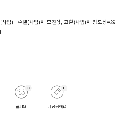
사업)ㆍ순열(사업)씨 모친상, 고환(사업)씨 장모상=29
1
0
0
슬퍼요
더 궁금해요