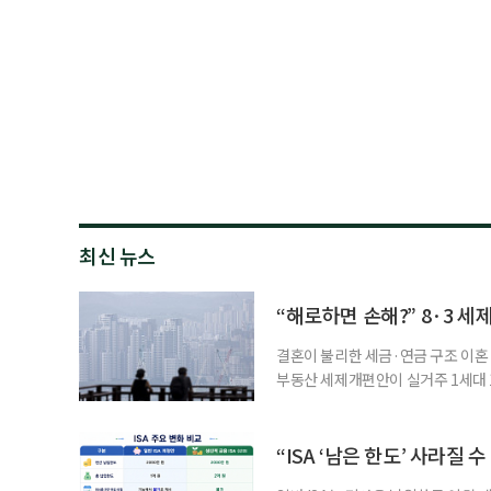
최신 뉴스
“해로하면 손해?” 8·3 세
결혼이 불리한 세금·연금 구조 이혼 
부동산 세제개편안이 실거주 1세대 1
고령 부부에게는 혼인을 유지하는 
세는 개인별로 부과하지만, 1세대 
부가 각자 집 한 채씩을 보유하면 한
“ISA ‘남은 한도’ 사라질 