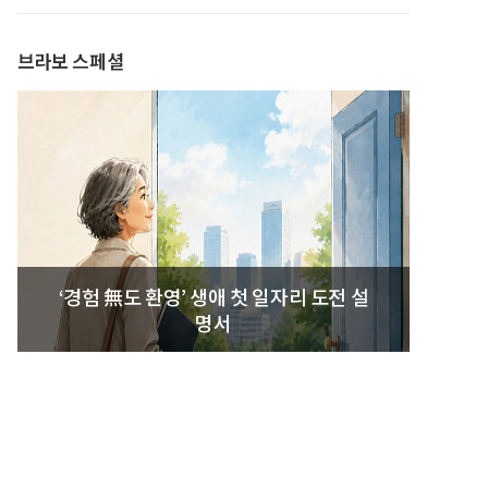
발간
브라보 스페셜
‘경험 無도 환영’ 생애 첫 일자리 도전 설
명서