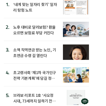
1.
‘내게 맞는 일자리 찾기’ 일자
리 탐험 노트
2.
노후 대비로 달러보험? 환율
오르면 보험료 부담 커진다
3.
소액 직역연금 받는 노인, 기
초연금 수령 길 열린다
4.
초고령사회 ‘제1차 국가인구
전략 기본계획’에 담길 정책
은
5.
브라보 리포트 1호 ‘사오정
시대, 73세까지 일하기 전략’