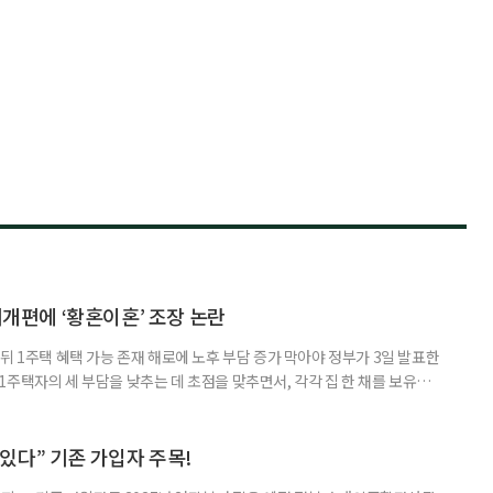
제개편에 ‘황혼이혼’ 조장 논란
뒤 1주택 혜택 가능 존재 해로에 노후 부담 증가 막아야 정부가 3일 발표한
주택자의 세 부담을 낮추는 데 초점을 맞추면서, 각각 집 한 채를 보유한
것보다 이혼이 경제적으로 유리해질 수 있다는 분석이 나온다. 종합부동산
1주택 공제와 세액공제 적용 여부는 부부를 하나의 세대로 묶어 판단한다. 부
 세대가 두 채를 가진 것으로 보지만, 실제 이혼해 주거와 생계를 분
수 있다” 기존 가입자 주목!