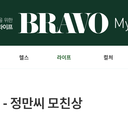
헬스
라이프
컬처
 - 정만씨 모친상