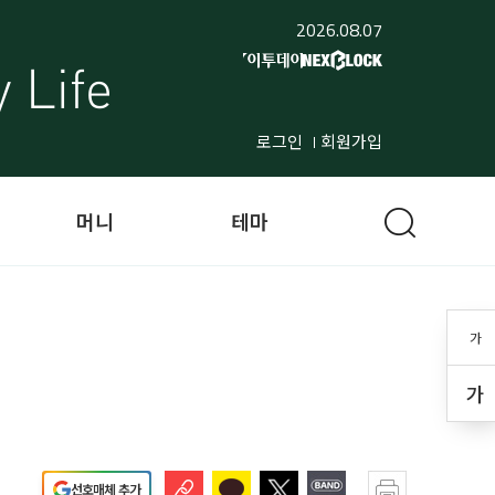
2026.08.07
로그인
회원가입
머니
테마
가
가
선호매체 추가