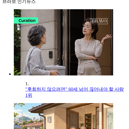
브라보 인기뉴스
1.
"후회하지 않으려면" 60세 넘어 끊어내야 할 사람
1위