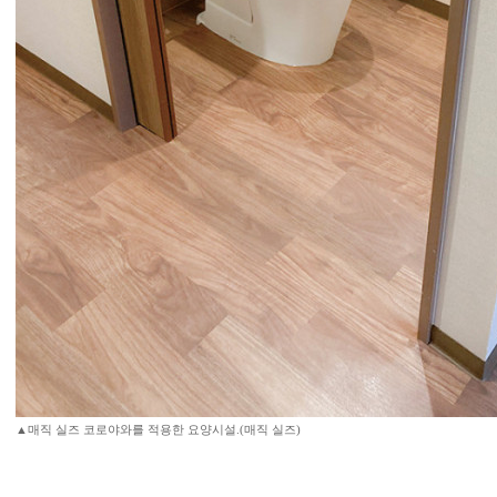
▲매직 실즈 코로야와를 적용한 요양시설.(매직 실즈)