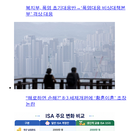
복지부, 폭염 초기대응반→‘폭염대응 비상대책본
부’ 격상 대응
“해로하면 손해?” 8·3 세제개편에 ‘황혼이혼’ 조장
논란