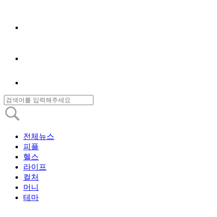
전체뉴스
피플
헬스
라이프
컬처
머니
테마