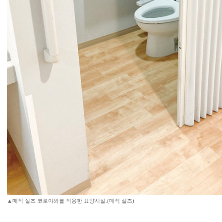
▲매직 실즈 코로야와를 적용한 요양시설.(매직 실즈)