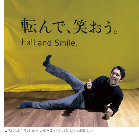
▲‘넘어져도 웃자’라는 슬로건을 내건 매직 실즈.(매직 실즈)