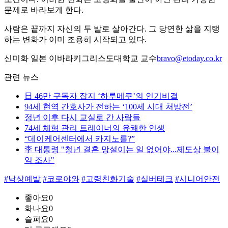
문제로 바라보게 한다.
사람은 끝까지 자신의 두 발로 살아간다. 그 당연한 삶을 지탱
하는 변화가 이미 조용히 시작되고 있다.
신미화 일본 이바라키그리스도대학교 교수
bravo@etoday.co.kr
관련 뉴스
日 46만 구독자 잡지 ‘하루메쿠’의 인기비결
94세 현역 간호사가 전하는 ‘100세 시대 처방전’
정년 이후 다시 교실로 간 사람들
74세 체형 관리 트레이너의 유쾌한 인생
“데이케어센터에서 카지노를?”
李 대통령 "청년 결혼 망설이는 일 없어야...제도상 불이
익 조사"
#낙상예발
#코로야와
#고령친화기술
#실버테크
#시니어안전
좋아요
0
화나요
0
슬퍼요
0