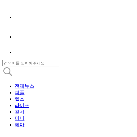
전체뉴스
피플
헬스
라이프
컬처
머니
테마