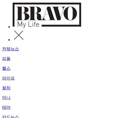
전체뉴스
피플
헬스
라이프
컬처
머니
테마
카드뉴스