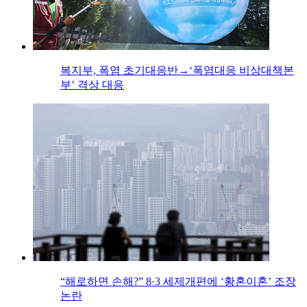
복지부, 폭염 초기대응반→‘폭염대응 비상대책본
부’ 격상 대응
“해로하면 손해?” 8·3 세제개편에 ‘황혼이혼’ 조장
논란