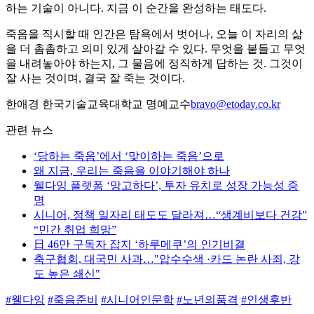
하는 기술이 아니다. 지금 이 순간을 완성하는 태도다.
죽음을 직시할 때 인간은 탐욕에서 벗어나, 오늘 이 자리의 삶
을 더 촘촘하고 의미 있게 살아갈 수 있다. 무엇을 붙들고 무엇
을 내려놓아야 하는지, 그 물음에 정직하게 답하는 것. 그것이
잘 사는 것이며, 결국 잘 죽는 것이다.
한애경 한국기술교육대학교 명예교수
bravo@etoday.co.kr
관련 뉴스
‘당하는 죽음’에서 ‘맞이하는 죽음’으로
왜 지금, 우리는 죽음을 이야기해야 하나
웰다잉 플랫폼 ‘망고하다’, 투자 유치로 성장 가능성 증
명
시니어, 정책 일자리 태도도 달라져…“생계비보다 건강”
“민간 취업 희망”
日 46만 구독자 잡지 ‘하루메쿠’의 인기비결
축구협회, 대국민 사과…"압수수색 ·카드 논란 사죄, 강
도 높은 쇄신"
#웰다잉
#죽음준비
#시니어인문학
#노년의품격
#인생후반