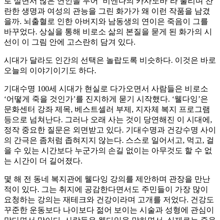
로 살면서 많은 연인을 두어 ‘비엔나의 카사노바’라 불리며 찬
란한 생명과 여성의 관능을 그린 화가가 왜 이런 작품을 남겼
을까. 뇌출혈로 인한 아버지와 남동생의 연이은 죽음이 그를
바꾸었다. 상실을 통해 비로소 삶의 본질을 묻게 된 화가의 시
선이 이 그림 안에 고스란히 담겨 있다.
시대가 달라도 인간의 선택은 놀랍도록 비슷하다. 이것은 바로
오늘의 이야기이기도 하다.
기대수명 100세 시대가 현실로 다가오면서 사람들은 비로소
‘어떻게 죽을 것인가’를 진지하게 묻기 시작했다. ‘웰다잉’은
문화센터 강좌 제목, 베스트셀러 부제, 지자체 복지 프로그램
등으로 넘쳐난다. 그러나 오래 사는 것이 당연해진 이 시대에,
정작 중요한 질문은 외면받고 있다. 기대수명과 건강수명 사이
의 간극은 좀처럼 좁혀지지 않는다. 스스로 일어서고, 먹고, 걸
을 수 있는 시간보다 누군가의 손길 없이는 아무것도 할 수 없
는 시간이 더 길어졌다.
몇 해 전 동네 복지관에 웰다잉 강의를 제안하며 관장을 만난
적이 있다. 그는 취지에 공감한다면서도 주민들이 가장 많이
요청하는 강의는 재테크와 건강이라며 고개를 저었다. 건강도
꾸준한 운동보다 나이보다 젊어 보이는 시술과 성형에 관심이