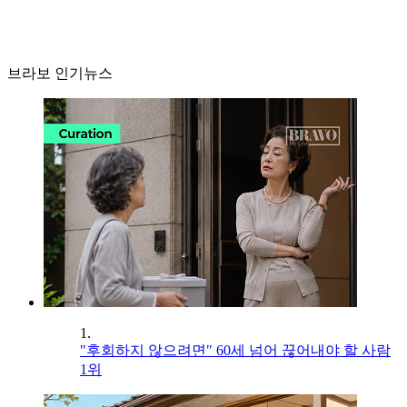
브라보 인기뉴스
1.
"후회하지 않으려면" 60세 넘어 끊어내야 할 사람
1위