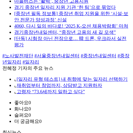
마을버스는 ‘활력’, 중장년 고용지원
경기 중장년 일자리 지원 기관 ‘한 팀’으로 묶었다
[중장년 필독 정보통] 중장년 취업 지원을 위한 ‘시설·보
안 전문가 양성과정’ 신설
4060, 다시 일의 바다로! ‘2025 K-오션 채용박람회’ 마쳐
경기중장년내일센터, “중장년 고용의 새 길 모색”
[단독] 시험장 아닌 전장으로… 韓 드론, 우크라서 실전
평가
#노사발전재단
#서울중장년내일센터
#중장년내일센터
#중장
년일자리
#일자리
전혜정 기자의 주요 뉴스
⌞
[일자리 유형 테스트] 내 취향에 맞는 일자리 선택하기
⌞
재취업부터 창업까지, 상담받고 지원하자
⌞
고령자 “73.6세까지 일하고 싶다”
좋아요
0
화나요
0
슬퍼요
0
더 궁금해요
0
최신뉴스