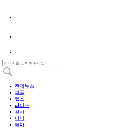
전체뉴스
피플
헬스
라이프
컬처
머니
테마