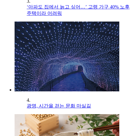
3.
‘아파도 집에서 늙고 싶어…’ 고령 가구 40% 노후
주택이라 어려워
4.
광명, 시간을 걷는 문화 마실길