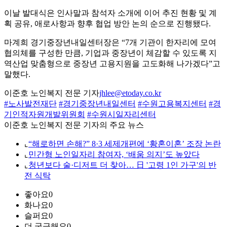
이날 발대식은 인사말과 참석자 소개에 이어 추진 현황 및 계
획 공유, 애로사항과 향후 협업 방안 논의 순으로 진행됐다.
마계희 경기중장년내일센터장은 “7개 기관이 한자리에 모여
협의체를 구성한 만큼, 기업과 중장년이 체감할 수 있도록 지
역산업 맞춤형으로 중장년 고용지원을 고도화해 나가겠다”고
말했다.
이준호 노인복지 전문 기자
jhlee@etoday.co.kr
#노사발전재단
#경기중장년내일센터
#수원고용복지센터
#경
기인적자원개발위원회
#수원시일자리센터
이준호 노인복지 전문 기자의 주요 뉴스
⌞
“해로하면 손해?” 8·3 세제개편에 ‘황혼이혼’ 조장 논란
⌞
민간형 노인일자리 참여자, ‘배움 의지’도 높았다
⌞
청년보다 술·디저트 더 찾아… 日 '고령 1인 가구'의 반
전 식탁
좋아요
0
화나요
0
슬퍼요
0
더 궁금해요
0