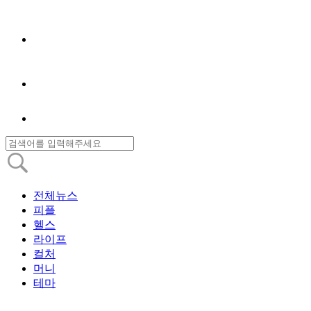
전체뉴스
피플
헬스
라이프
컬처
머니
테마