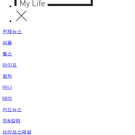
전체뉴스
피플
헬스
라이프
컬처
머니
테마
카드뉴스
컷&칼럼
브라보스페셜