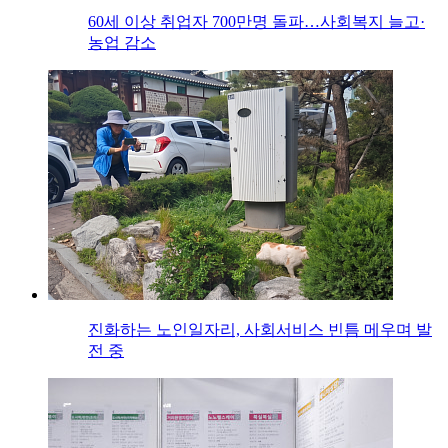
60세 이상 취업자 700만명 돌파…사회복지 늘고·
농업 감소
진화하는 노인일자리, 사회서비스 빈틈 메우며 발
전 중