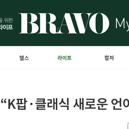
헬스
라이프
컬처
 “K팝·클래식 새로운 언어