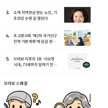
3.
소액 직역연금 받는 노인, 기
초연금 수령 길 열린다
4.
초고령사회 ‘제1차 국가인구
전략 기본계획’에 담길 정책
은
5.
브라보 리포트 1호 ‘사오정
시대, 73세까지 일하기 전략’
발간
브라보 스페셜