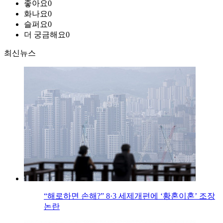
좋아요
0
화나요
0
슬퍼요
0
더 궁금해요
0
최신뉴스
“해로하면 손해?” 8·3 세제개편에 ‘황혼이혼’ 조장
논란