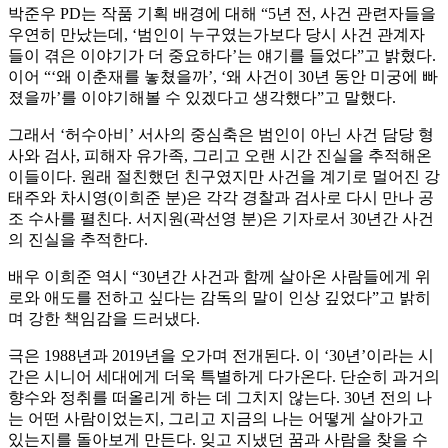
박준우 PD는 작품 기획 배경에 대해 “5년 전, 사건 관련자들을
우연히 만났는데, ‘범인이 누구였는가보다 당시 사건 관계자
들이 겪은 이야기가 더 중요하다’는 얘기를 들었다”고 밝혔다.
이어 “‘왜 이춘재를 놓쳤을까’, ‘왜 사건이 30년 동안 미궁에 빠
졌을까’를 이야기해볼 수 있겠다고 생각했다”고 말했다.
그래서 ‘허수아비’ 서사의 중심축은 범인이 아닌 사건 담당 형
사와 검사, 피해자 유가족, 그리고 오랜 시간 진실을 추적해온
이들이다. 원래 절친했던 친구였지만 사건을 계기로 멀어진 강
태주와 차시영(이희준 분)은 각각 경찰과 검사로 다시 만나 공
조 수사를 펼친다. 서지원(곽선영 분)은 기자로서 30년간 사건
의 진실을 추적한다.
배우 이희준 역시 “30년간 사건과 함께 살아온 사람들에게 위
로와 애도를 전하고 싶다는 감독의 말이 인상 깊었다”고 밝히
며 강한 책임감을 드러냈다.
극은 1988년과 2019년을 오가며 전개된다. 이 ‘30년’이라는 시
간은 시니어 세대에게 더욱 특별하게 다가온다. 단순히 과거의
향수와 정취를 떠올리게 하는 데 그치지 않는다. 30년 전의 나
는 어떤 사람이었는지, 그리고 지금의 나는 어떻게 살아가고
있는지를 돌아보게 만든다. 잊고 지냈던 꿈과 사람을 찾을 수