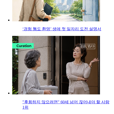
‘경험 無도 환영’ 생애 첫 일자리 도전 설명서
"후회하지 않으려면" 60세 넘어 끊어내야 할 사람
1위