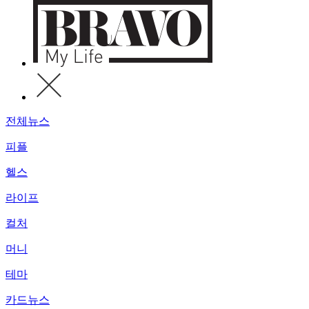
전체뉴스
피플
헬스
라이프
컬처
머니
테마
카드뉴스