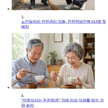
3.
노인일자리 안전관리 강화, 안전전담인력 613명 첫
배치
4.
“아침식사는 든든하게” 70세 이상 식생활 점수 가
장 높아