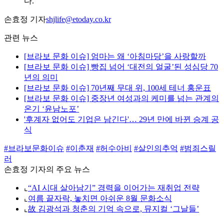
다.
손효정 기자
shjlife@etoday.co.kr
관련 뉴스
[브라보 문화 이슈] 엄마는 왜 ‘아침마당’을 사랑할까
[브라보 문화 이슈] 빵집 넘어 ‘대전의 얼굴’된 성심당 70
년의 의미
[브라보 문화 이슈] 70년째 무대 위, 100세 테너 홍운표
[브라보 문화 이슈] 중장년 여성과의 케미를 넘는 관계의
온기 ‘윤남노포’
'후계자 없어도 기업은 남긴다'… 29년 만에 바뀐 승계 공
식
#브라보문화이슈
#이춘재
#허수아비
#살인의추억
#범죄스릴
러
손효정 기자의 주요 뉴스
⌞
“AI 시대 살아남기” 경력을 이어가는 재취업 전략
⌞
여름 끝자락, 놓치면 아쉬운 8월 문화소식
⌞
故 김광석과 청춘의 기억 속으로, 뮤지컬 ‘그날들’