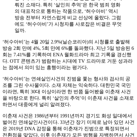
뤄진 소재다. 특히 ‘살인의 추억’은 한국 범죄 영화
의 대표작으로 통하는 작품으로, ‘허수아비’ 역시
방송 전부터 자연스럽게 비교 선상에 올랐다. 그럼
에도 ‘허수아비’가 시청자를 사로잡은 비결은 무엇
일까.
‘허수아비’는 4월 20일 2.9%(닐슨코리아)의 시청률로 출발해
방송 2회 만에 4%, 5회 만에 6%를 돌파했다. 지난 5일 방송된 6
회는 7.41%를 기록하며 ENA 월화드라마 최고 기록을 경신했
다. OTT 콘텐츠가 범람하는 시대에 TV 드라마로 거둔 성과라
는 점에서 의미 있는 흥행이라는 평가다.
‘허수아비’는 연쇄살인사건의 진범을 쫓는 형사와 검사의 공
조를 그린 수사물이다. 소재 자체는 익숙하다. 대한민국 국민
이라면, 특히 30대 이상이라면 한 번쯤 들어봤을 이춘재 사건
을 바탕으로 한다. 특히 ‘살인의 추억’이 이춘재 사건을 소재로
하면서 대중에게 널리 알려졌다.
이춘재 사건은 1986년부터 1991년까지 경기도 화성 일대에서
벌어진 연쇄살인사건이다. 33년간 장기 미제로 남아 있던 사건
은 2019년 DNA 감정을 통해 이춘재가 진범으로 특정되면서
전환점을 맞았다. 이후 이춘재가 모든 범행을 자백하면서 사건