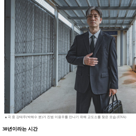
▲극 중 강태주(박해수 분)가 진범 이용우를 만나기 위해 교도소를 찾은 모습.(ENA)
30년이라는 시간