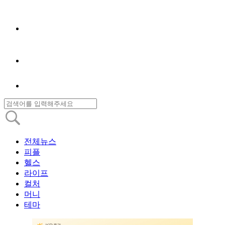
전체뉴스
피플
헬스
라이프
컬처
머니
테마