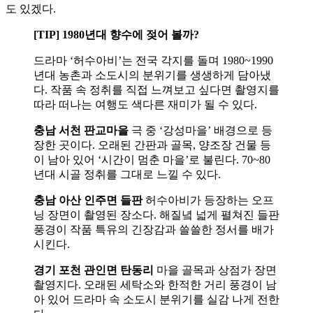
도 있겠다.
[TIP] 1980년대 향수에 젖어 볼까?
드라마 ‘허수아비’는 전국 각지를 돌며 1980~1990
년대 농촌과 소도시의 분위기를 생생하게 담아냈
다. 작품 속 정취를 직접 느껴보고 싶다면 촬영지를
따라 떠나는 여행도 색다른 재미가 될 수 있다.
충남 서천 판교마을
극 중 ‘강성마을’ 배경으로 등
장한 곳이다. 오래된 간판과 골목, 양조장 건물 등
이 남아 있어 ‘시간이 멈춘 마을’로 불린다. 70~80
년대 시골 정취를 그대로 느낄 수 있다.
충남 아산 인주면 들판
허수아비가 등장하는 오프
닝 장면이 촬영된 장소다. 해질녘 넓게 펼쳐진 들판
풍경이 작품 특유의 긴장감과 쓸쓸한 정서를 배가
시킨다.
경기 포천 관인면 탄동리
마을 골목과 상점가 장면
촬영지다. 오래된 세탁소와 한적한 거리 풍경이 남
아 있어 드라마 속 소도시 분위기를 실감 나게 전한