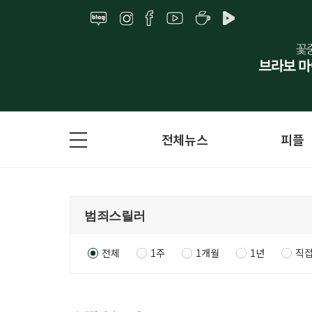
전체뉴스
피플
전체
1주
1개월
1년
직