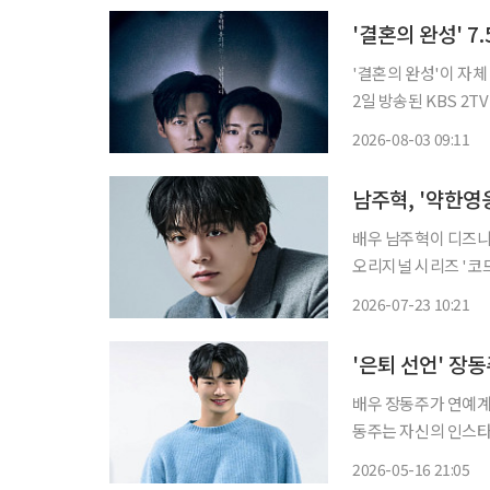
'결혼의 완성' 
'결혼의 완성'이 자체 최고 
2일 방송된 KBS 2T
했다. 이는 직전 자체
2026-08-03 09:11
다. 이날 방송에서는
남주혁, '약한영
배우 남주혁이 디즈니+ 오리
오리지널 시리즈 '코드'를 내년 공개한
희'를 원작으로 한 작
2026-07-23 10:21
변호사가 욕망과 선택
배우 장동주가 연예계 은
동주는 자신의 인스타
접 연출에 도전해보려 한다”라며 
2026-05-16 21:05
라는 제목의 영화 시