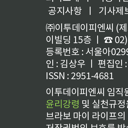
공지사항
ㅣ
기사제
㈜이투데이피엔씨 (제호
이빌딩 15층 ㅣ ☎ 02)
등록번호 : 서울아02992
인 : 김상우 ㅣ 편집인
ISSN : 2951-4681
이투데이피엔씨 임직원
윤리강령
및 실천규정을
브라보 마이 라이프의
저작권법의 보호를 받