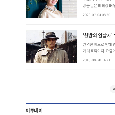
랑을 받은 베테랑 배우
후회를 느끼지 않는다
2023-07-04 08:30
없이 연기할 수 있다
‘한밤의 암살자’
완벽한 미모로 인해 
가 대표적이다. 요즘
크린 앞에 앉을 때마다
2018-08-20 14:21
력을 소모케 하다니.”
이투데이