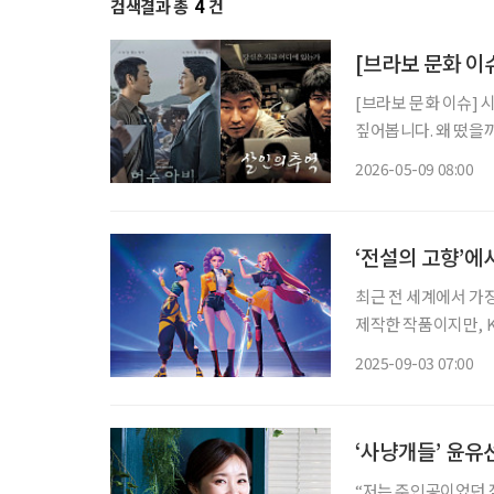
검색결과 총
4
건
[브라보 문화 이
[브라보 문화 이슈] 
짚어봅니다. 왜 떴을까? ENA 범죄 수사 스릴러 드라마 ‘허수아비’의 인기가 심상치 않다. 이
춘재 연쇄살인사건(구
2026-05-09 08:00
을 모았다. 사실 이춘
‘전설의 고향’에
최근 전 세계에서 가장
제작한 작품이지만, 
불러일으키고 있다. 무엇이 이런 열광
2025-09-03 07:00
묶다 ‘케이팝 데몬 헌
‘사냥개들’ 윤유
“저는 주인공이었던 적