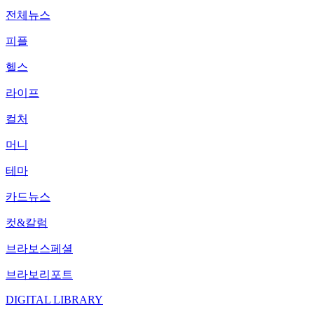
전체뉴스
피플
헬스
라이프
컬처
머니
테마
카드뉴스
컷&칼럼
브라보스페셜
브라보리포트
DIGITAL LIBRARY