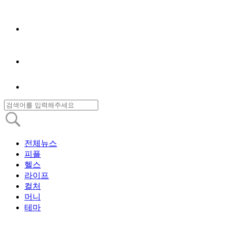
전체뉴스
피플
헬스
라이프
컬처
머니
테마