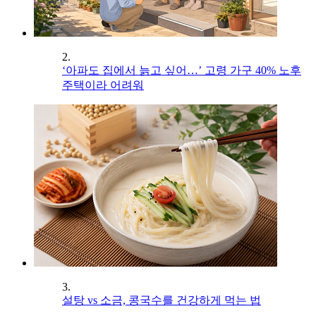
2.
‘아파도 집에서 늙고 싶어…’ 고령 가구 40% 노후
주택이라 어려워
3.
설탕 vs 소금, 콩국수를 건강하게 먹는 법