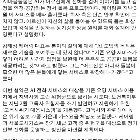
AI마음돌봄은 AI가 어르신에게 전화를 걸어 이야기를 듣고 감
정을 인정·공감하는 정서 돌봄 프로그램이다. 케어링은 지난 3
월 이 서비스를 베타 출시했다. 회사 측은 단순 안부 확인에 그
치지 않고, 어르신이 자신의 삶을 돌아볼 수 있도록 돕는 회상
요법과 강점을 인정하는 동기강화상담 원리를 대화 설계에 반
영했다고 설명했다.
김태성 케어링 대표는 본지의 질의에 대해 “AI 도입의 목적은
새로운 기술을 보여주는 데 있지 않다”며 “기존 요양 서비스가
닿기 어려운 시간과 접점을 보완해 더 촘촘하고 꼼꼼한 돌봄을
제공하려는 것”이라고 밝혔다. 그는 “어르신뿐 아니라 돌봄이
필요한 더 많은 분들에게 닿는 서비스로 확장해 나가겠다”고
했다.
이번 협약은 AI 전화 서비스의 대상을 기존 요양 서비스 이용
자에서 지역사회 고립 위험군으로 넓히는 시도다. 보건복지부
는 지난 2월 고독사 위험자를 조기 발견하고 지원하기 위한
‘고독사위기 대응시스템’을 개통했다. 고독사와 관련성이 높
은 위기 정보 27종 가운데 가스요금 체납도 포함됐다. 케어링
과 서울도시가스는 장기 체납 고객 중 위험군을 대상으로 정기
안부 전화를 운영하는 방안을 마련할 계획이다.