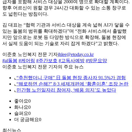
급자를 포함해 서비스 대상을 2000여 명으로 확대할 계획이다.
향후 어르신이 원할 경우 24시간 대화할 수 있는 소통 창구로
도 넓힌다는 방침이다.
김 대표는 “협력 기관과 서비스 대상을 계속 넓혀 AI가 닿을 수
있는 돌봄의 범위를 확대하겠다”며 “전화 서비스에서 출발했
지만 앞으로는 로봇 등 다양한 방식으로 확장해, 돌봄 현장에
서 실제 도움이 되는 기술로 자리 잡게 하겠다”고 밝혔다.
이준호 노인복지 전문 기자
jhlee@etoday.co.kr
#al돌봄
#케어링
#주간보호
#고독사예방
#방문요양
이준호 노인복지 전문 기자의 주요 뉴스
⌞
“추천했더니 구매” 日 돌봄 현장 종사자 91.5%가 경험
⌞
“해로하면 손해?” 8·3 세제개편에 ‘황혼이혼’ 조장 논란
⌞
민간형 노인일자리 참여자, ‘배움 의지’도 높았다
좋아요
0
화나요
0
슬퍼요
0
더 궁금해요
0
최신뉴스