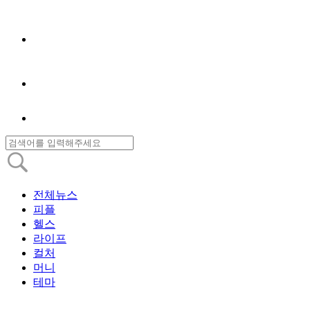
전체뉴스
피플
헬스
라이프
컬처
머니
테마