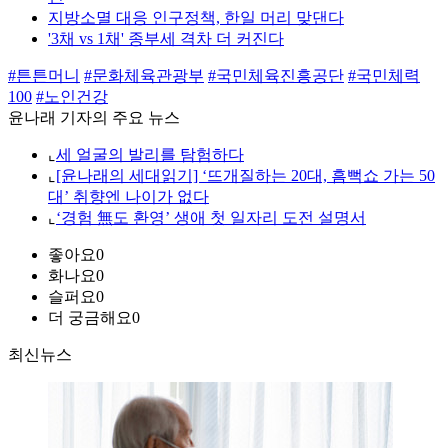
지방소멸 대응 인구정책, 한일 머리 맞댄다
'3채 vs 1채' 종부세 격차 더 커진다
#튼튼머니
#문화체육관광부
#국민체육진흥공단
#국민체력
100
#노인건강
윤나래 기자의 주요 뉴스
⌞
세 얼굴의 발리를 탐험하다
⌞
[윤나래의 세대읽기] ‘뜨개질하는 20대, 흠뻑쇼 가는 50
대’ 취향엔 나이가 없다
⌞
‘경험 無도 환영’ 생애 첫 일자리 도전 설명서
좋아요
0
화나요
0
슬퍼요
0
더 궁금해요
0
최신뉴스