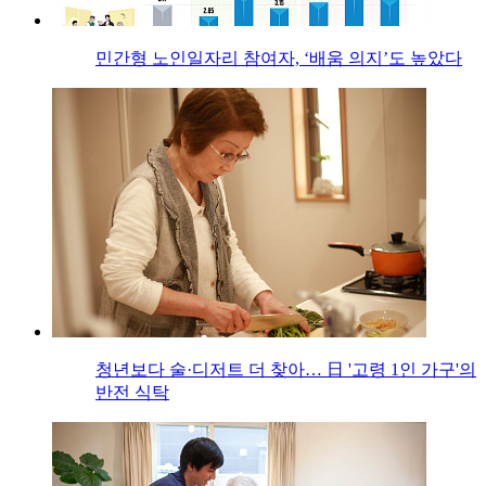
민간형 노인일자리 참여자, ‘배움 의지’도 높았다
청년보다 술·디저트 더 찾아… 日 '고령 1인 가구'의
반전 식탁