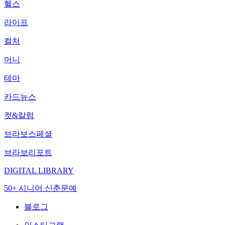
헬스
라이프
컬처
머니
테마
카드뉴스
컷&칼럼
브라보스페셜
브라보리포트
DIGITAL LIBRARY
50+ 시니어 신춘문예
블로그