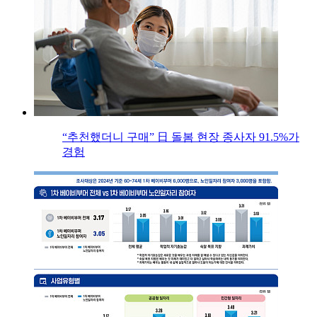
“추천했더니 구매” 日 돌봄 현장 종사자 91.5%가
경험