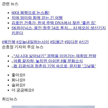
관련 뉴스
60대 몸짱으로 논스톱!
치매 엄마와 함께 걷는 긴 여행
김호민 건축가, 한국 주택 DNA에서 찾은 ‘좋은 집’
SK하이닉스, 용인·청주 54조 투자… AI 메모리 생산기지
키운다
#북인북
#오늘내일하는사이
#임봉근
#임다운
#신간
손효정 기자의 주요 뉴스
⌞
“AI 시대 살아남기” 경력을 이어가는 재취업 전략
⌞
여름 끝자락, 놓치면 아쉬운 8월 문화소식
⌞
故 김광석과 청춘의 기억 속으로, 뮤지컬 ‘그날들’
좋아요
0
화나요
0
슬퍼요
0
더 궁금해요
0
최신뉴스