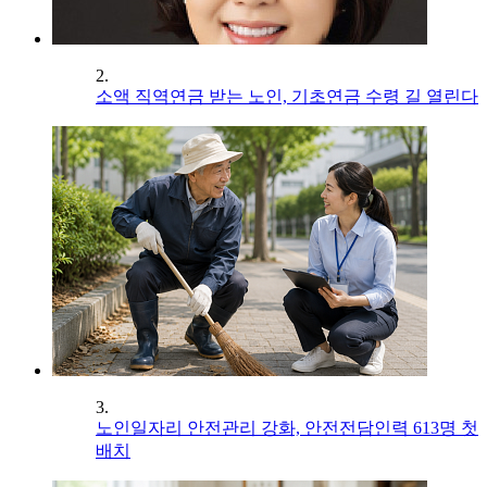
2.
소액 직역연금 받는 노인, 기초연금 수령 길 열린다
3.
노인일자리 안전관리 강화, 안전전담인력 613명 첫
배치