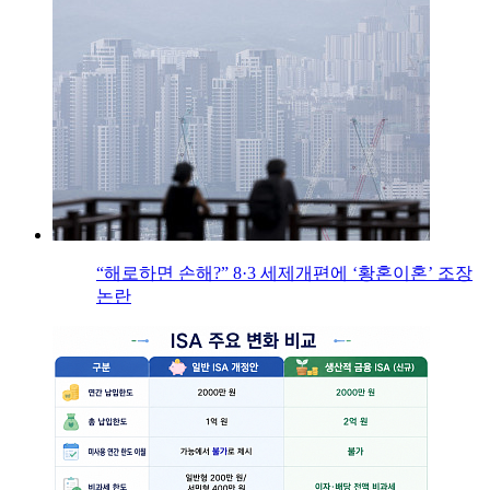
“해로하면 손해?” 8·3 세제개편에 ‘황혼이혼’ 조장
논란