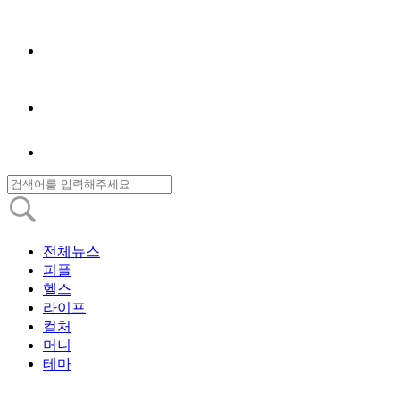
전체뉴스
피플
헬스
라이프
컬처
머니
테마