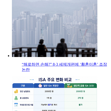
“해로하면 손해?” 8·3 세제개편에 ‘황혼이혼’ 조장
논란