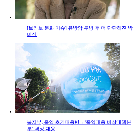
[브라보 문화 이슈] 유방암 투병 후 더 단단해진 박
미선
복지부, 폭염 초기대응반→‘폭염대응 비상대책본
부’ 격상 대응