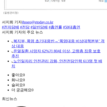
(질병관리청)
서지희 기자
jhsseo@etoday.co.kr
#전자담배
#전담
#일반담배
#흡연률
#50대흡연
서지희 기자의 주요 뉴스
⌞
복지부, 폭염 초기대응반→‘폭염대응 비상대책본부’ 격
상 대응
⌞
온열질환 사망자 62%가 80세 이상, 고령층 집중 보호
추진
⌞
노인일자리 안전관리 강화, 안전전담인력 613명 첫 배
치
좋아요
0
화나요
0
슬퍼요
0
더 궁금해요
0
최신뉴스