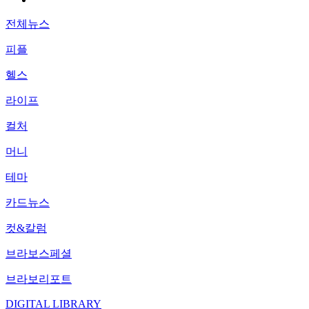
전체뉴스
피플
헬스
라이프
컬처
머니
테마
카드뉴스
컷&칼럼
브라보스페셜
브라보리포트
DIGITAL LIBRARY