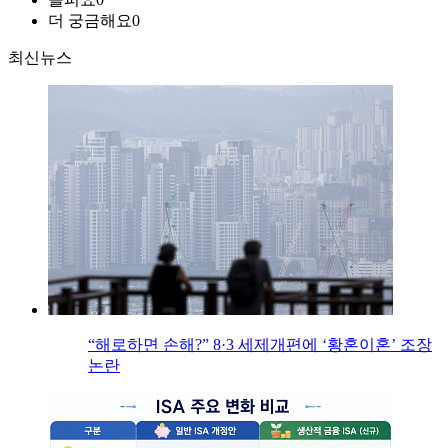
더 궁금해요
0
최신뉴스
“해로하면 손해?” 8·3 세제개편에 ‘황혼이혼’ 조장
논란