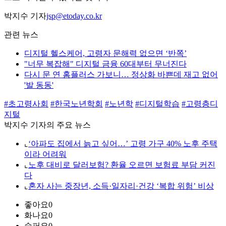
박지수 기자
jsp@etoday.co.kr
관련 뉴스
디지털 헬스케어, 고령자 문해력 없으면 ‘반쪽’
"너무 복잡해" 디지털 금융 60대부터 무너진다
다시 문 연 홈플러스 가보니… 정상화 바쁜데 재고 없어
'발 동동'
#초고령사회
#한국노년학회
#노년학
#디지털학습
#고령층디
지털
박지수 기자의 주요 뉴스
⌞
‘아파도 집에서 늙고 싶어…’ 고령 가구 40% 노후 주택
이라 어려워
⌞
노후 대비로 달러보험? 환율 오르면 보험료 부담 커진
다
⌞
혼자 사는 중장년, 소득·일자리·건강 ‘복합 위험’ 비상
좋아요
0
화나요
0
슬퍼요
0