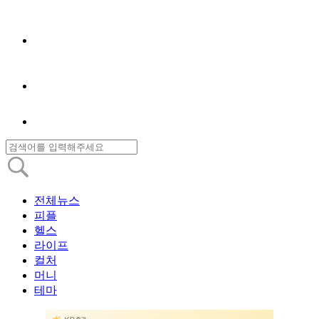
전체뉴스
피플
헬스
라이프
컬처
머니
테마