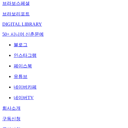
브라보스페셜
브라보리포트
DIGITAL LIBRARY
50+ 시니어 신춘문예
블로그
인스타그램
페이스북
유튜브
네이버카페
네이버TV
회사소개
구독신청