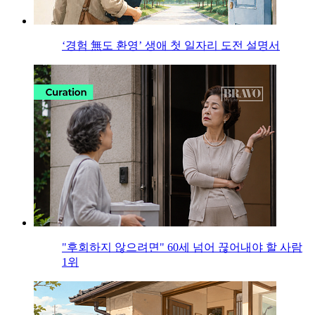
‘경험 無도 환영’ 생애 첫 일자리 도전 설명서
"후회하지 않으려면" 60세 넘어 끊어내야 할 사람
1위