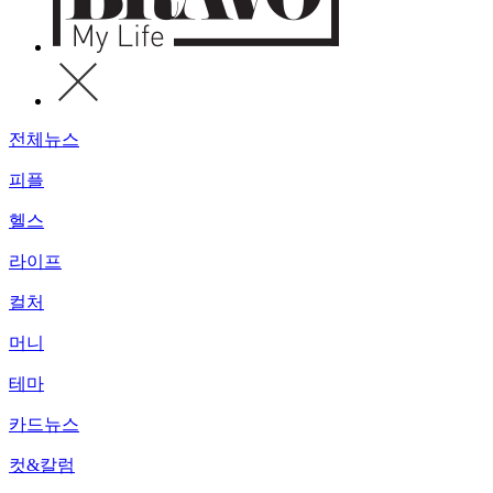
전체뉴스
피플
헬스
라이프
컬처
머니
테마
카드뉴스
컷&칼럼