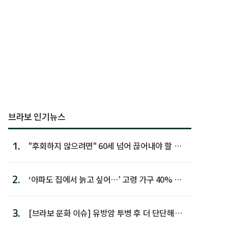
브라보 인기뉴스
1.
"후회하지 않으려면" 60세 넘어 끊어내야 할 사
람 1위
2.
‘아파도 집에서 늙고 싶어…’ 고령 가구 40% 노
후 주택이라 어...
3.
[브라보 문화 이슈] 유방암 투병 후 더 단단해진
박미선