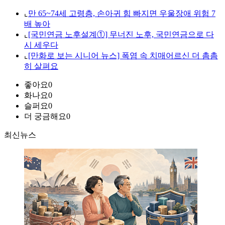
⌞
만 65~74세 고령층, 손아귀 힘 빠지면 우울장애 위험 7
배 높아
⌞
[국민연금 노후설계①] 무너진 노후, 국민연금으로 다
시 세우다
⌞
[만화로 보는 시니어 뉴스] 폭염 속 치매어르신 더 촘촘
히 살펴요
좋아요
0
화나요
0
슬퍼요
0
더 궁금해요
0
최신뉴스