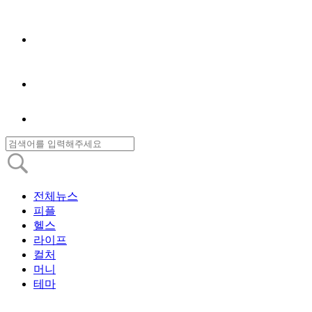
전체뉴스
피플
헬스
라이프
컬처
머니
테마