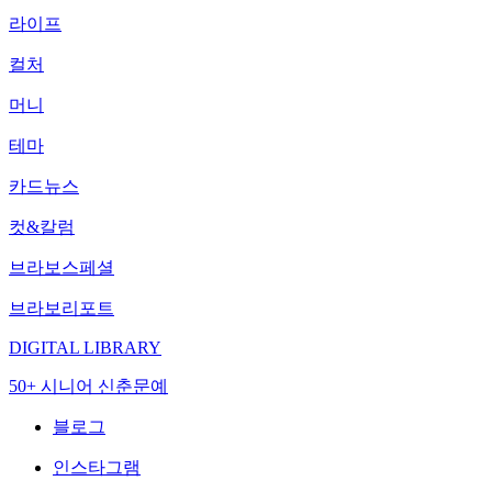
라이프
컬처
머니
테마
카드뉴스
컷&칼럼
브라보스페셜
브라보리포트
DIGITAL LIBRARY
50+ 시니어 신춘문예
블로그
인스타그램