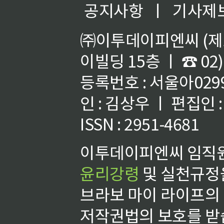
공지사항
ㅣ
기사제
㈜이투데이피엔씨 (제호
이빌딩 15층 ㅣ ☎ 02)
등록번호 : 서울아02992
인 : 김상우 ㅣ 편집인
ISSN : 2951-4681
이투데이피엔씨 임직원
윤리강령
및 실천규정을
브라보 마이 라이프의
저작권법의 보호를 받