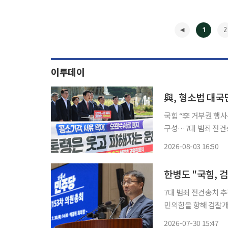
1
2
이투데이
국힘 “李 거부권 행
구성…7대 범죄 전건송치
직접 수사를 없애고 
2026-08-03 16:50
리고 있다. 개정안은 
◀
한병도 "국힘, 
7대 범죄 전건송치 추진 더불어민주당이 형사소송법 개정안의 국회 본회의 처리를
민의힘을 향해 검찰개
자를 대상으로 한 7대
2026-07-30 15:47