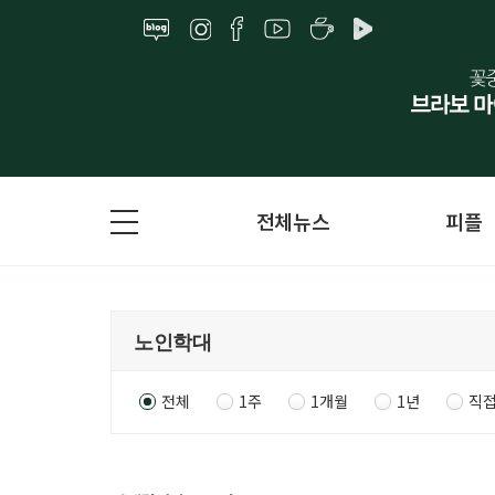
전체뉴스
피플
전체
1주
1개월
1년
직