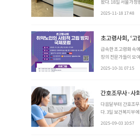
왔다. 18일 서울가정법원에서 열린 ‘제4회 한국후견대회’에서는 치매 고령자의 자산이 빠르
게 늘어나는 반면 후
2025-11-18 17:48
공통적인 의견이 나왔
초고령사회, ‘고
급속한 초고령화 속에
장의 전문가들이 모여 
울 중구 명동 은행회
2025-10-31 07:15
럼’이 열린다. 이
밭이
간호조무사·사회
다음달부터 간호조무사
다. 3일 보건복지부에 따르면 노인복지법 제39조의6 개정에 따라 다음달 2일부터 의료기관에
종사하면서 환자의 간
2025-09-03 10:57