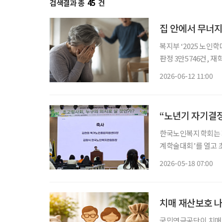
검색결과 총
45
건
집 안에서 무너지
복지부 ‘2025 노인학
판정 3만5746건, 재학대 4
가하고 있는 것으로 나
2026-06-12 11:00
“노년기 자기결정
한국노인복지학회는 지
계학술대회’를 열고
논의했다. ‘초고령사회
2026-05-18 07:00
치매 재산보호 
국민연금공단이 치매 