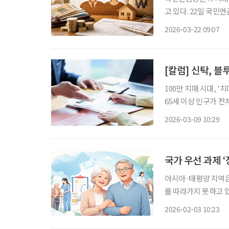
고 있다. 22일 국민연금공단에 따르면 공단은 중앙노인보호전문기관, 국민건강보험공단, 한
국노인복지중앙회·
2026-03-22 09:07
기관협회 등 4대 요
매안심재산관리서비
[칼럼] 신탁, 
100만 치매 시대, '치매머니'가 경제
65세 이상 인구가 전
매 환자가 보유한 자산,
2026-03-09 10:29
2050년에는 488조 
국가 우선 과제 
아시아·태평양 지역은
를 따라가지 못하고 있
한 정책 보고서 ‘아
2026-02-03 10:23
(Strengthening He