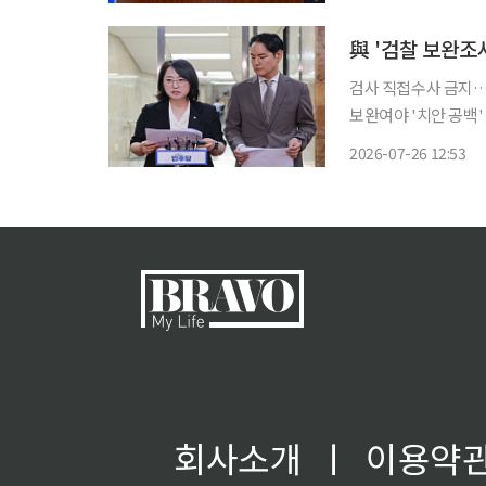
국회에서 열린 의원총
與 '검찰 보완조
검사 직접수사 금지…
보완여야 '치안 공백' 공방…최종안 
폐지하는 형사소송법 
2026-07-26 12:53
정안이 시행되면 경찰
회사소개
ㅣ
이용약