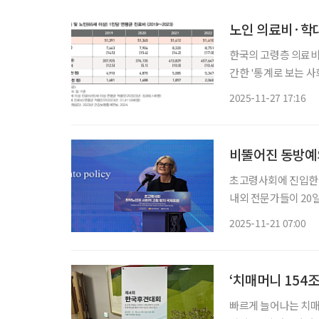
노인 의료비·학대 
한국의 고령층 의료비
간한 '통계로 보는 사회
원에서 2023년 543
2025-11-27 17:16
다. 초고령사회 진입
비뚤어진 동방예의
초고령사회에 진입한 
내외 전문가들이 20
란 주제로 진행된 이날
2025-11-21 07:00
‘초고령사회’에 공식
‘치매머니 154
빠르게 늘어나는 치매