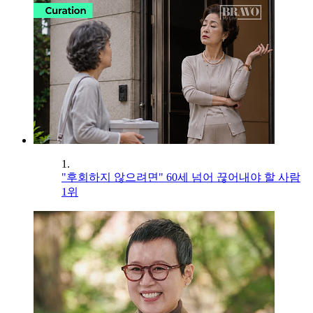
1.
"후회하지 않으려면" 60세 넘어 끊어내야 할 사람
1위