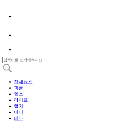
전체뉴스
피플
헬스
라이프
컬처
머니
테마