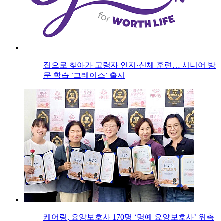
집으로 찾아가 고령자 인지·신체 훈련… 시니어 방
문 학습 ‘그레이스’ 출시
케어링, 요양보호사 170명 ‘명예 요양보호사’ 위촉