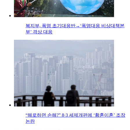
복지부, 폭염 초기대응반→‘폭염대응 비상대책본
부’ 격상 대응
“해로하면 손해?” 8·3 세제개편에 ‘황혼이혼’ 조장
논란