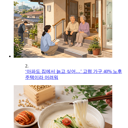
2.
‘아파도 집에서 늙고 싶어…’ 고령 가구 40% 노후
주택이라 어려워