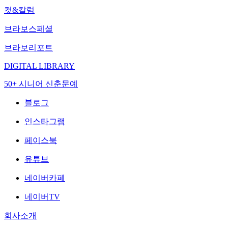
컷&칼럼
브라보스페셜
브라보리포트
DIGITAL LIBRARY
50+ 시니어 신춘문예
블로그
인스타그램
페이스북
유튜브
네이버카페
네이버TV
회사소개