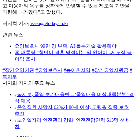
고 이용자의 욕구를 정확하게 반영할 수 있는 제도적 기반을
마련해 나가겠다”고 말했다.
서지희 기자
jhsseo@etoday.co.kr
관련 뉴스
요양보호사 99만 명 부족, AI 돌봄기술 활용해야
李 대통령 "청년이 결혼 망설이는 일 없어야...제도상 불
이익 조사"
#장기요양기관
#요양보호사
#농어촌지역
#장기요양지원금
#
복지부
서지희 기자의 주요 뉴스
⌞
복지부, 폭염 초기대응반→‘폭염대응 비상대책본부’ 격
상 대응
⌞
온열질환 사망자 62%가 80세 이상, 고령층 집중 보호
추진
⌞
노인일자리 안전관리 강화, 안전전담인력 613명 첫 배
치