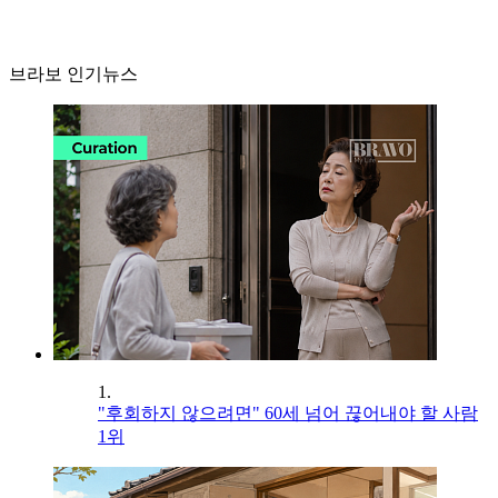
브라보 인기뉴스
1.
"후회하지 않으려면" 60세 넘어 끊어내야 할 사람
1위