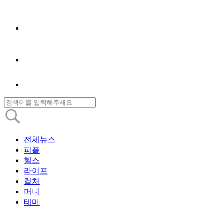
전체뉴스
피플
헬스
라이프
컬처
머니
테마