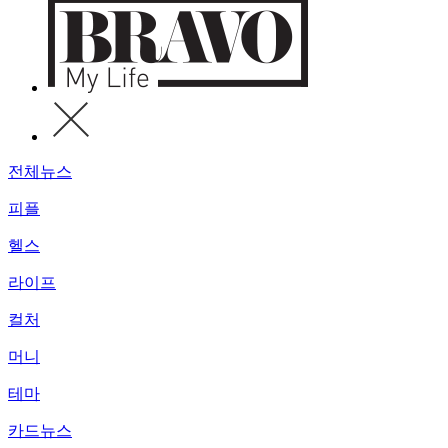
전체뉴스
피플
헬스
라이프
컬처
머니
테마
카드뉴스