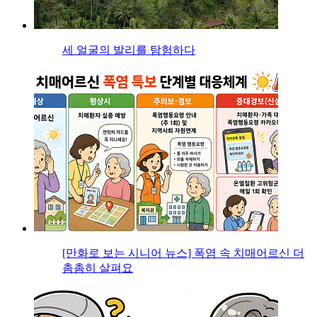
세 얼굴의 발리를 탐험하다
[만화로 보는 시니어 뉴스] 폭염 속 치매어르신 더
촘촘히 살펴요