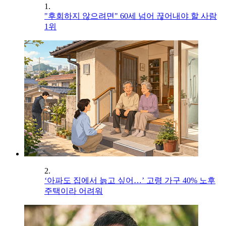
1.
"후회하지 않으려면" 60세 넘어 끊어내야 할 사람
1위
2.
‘아파도 집에서 늙고 싶어…’ 고령 가구 40% 노후
주택이라 어려워