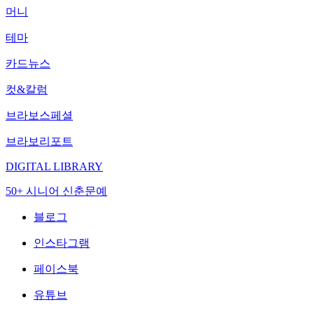
머니
테마
카드뉴스
컷&칼럼
브라보스페셜
브라보리포트
DIGITAL LIBRARY
50+ 시니어 신춘문예
블로그
인스타그램
페이스북
유튜브