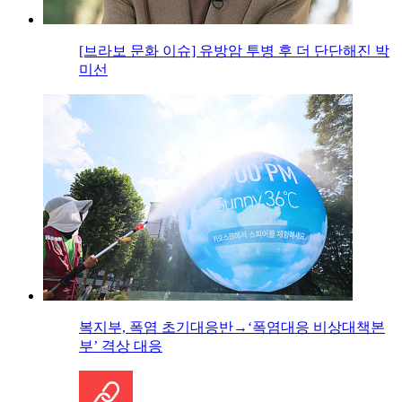
[브라보 문화 이슈] 유방암 투병 후 더 단단해진 박
미선
복지부, 폭염 초기대응반→‘폭염대응 비상대책본
부’ 격상 대응