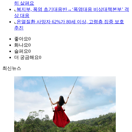
히 살펴요
⌞
복지부, 폭염 초기대응반→‘폭염대응 비상대책본부’ 격
상 대응
⌞
온열질환 사망자 62%가 80세 이상, 고령층 집중 보호
추진
좋아요
0
화나요
0
슬퍼요
0
더 궁금해요
0
최신뉴스