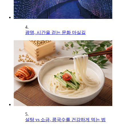
4.
광명, 시간을 걷는 문화 마실길
5.
설탕 vs 소금, 콩국수를 건강하게 먹는 법