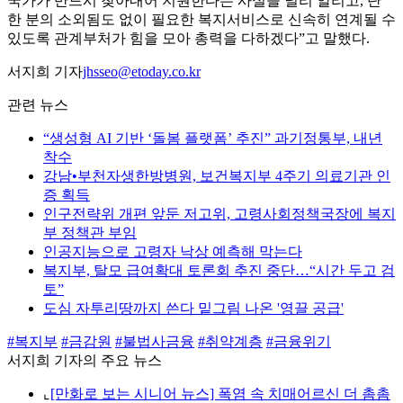
국가가 반드시 찾아내어 지원한다는 사실을 널리 알리고, 단
한 분의 소외됨도 없이 필요한 복지서비스로 신속히 연계될 수
있도록 관계부처가 힘을 모아 총력을 다하겠다”고 말했다.
서지희 기자
jhsseo@etoday.co.kr
관련 뉴스
“생성형 AI 기반 ‘돌봄 플랫폼’ 추진” 과기정통부, 내년
착수
강남•부천자생한방병원, 보건복지부 4주기 의료기관 인
증 획득
인구전략위 개편 앞둔 저고위, 고령사회정책국장에 복지
부 정책관 부임
인공지능으로 고령자 낙상 예측해 막는다
복지부, 탈모 급여확대 토론회 추진 중단…“시간 두고 검
토”
도심 자투리땅까지 쓴다 밑그림 나온 '영끌 공급'
#복지부
#금감원
#불법사금융
#취약계층
#금융위기
서지희 기자의 주요 뉴스
⌞
[만화로 보는 시니어 뉴스] 폭염 속 치매어르신 더 촘촘