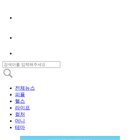
전체뉴스
피플
헬스
라이프
컬처
머니
테마