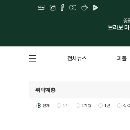
전체뉴스
피플
전체
1주
1개월
1년
직