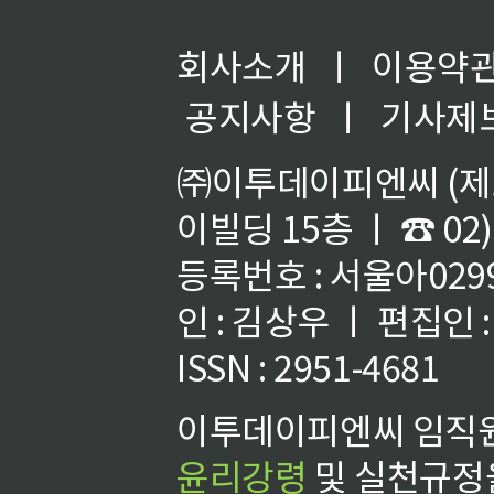
회사소개
ㅣ
이용약
공지사항
ㅣ
기사제
㈜이투데이피엔씨 (제호
이빌딩 15층 ㅣ ☎ 02)
등록번호 : 서울아02992
인 : 김상우 ㅣ 편집인
ISSN : 2951-4681
이투데이피엔씨 임직원
윤리강령
및 실천규정을