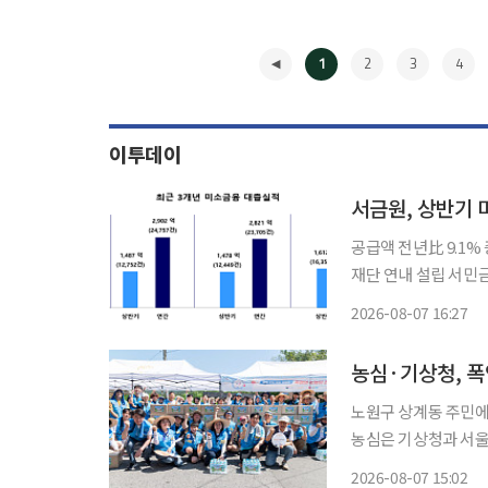
1
2
3
4
이투데이
서금원, 상반기 
공급액 전년比 9.1%
재단 연내 설립 서민금융진흥원이 올해 상반기 미소금융을 통해 영세 자영업자와 청년, 금융
취약계층 등에 1600억원이 넘는 자금
2026-08-07 16:27
1612억4000만원으로
◀
농심·기상청, 폭
노원구 상계동 주민에 
농심은 기상청과 서울
쿠니아 황도 등 간편하게
2026-08-07 15:02