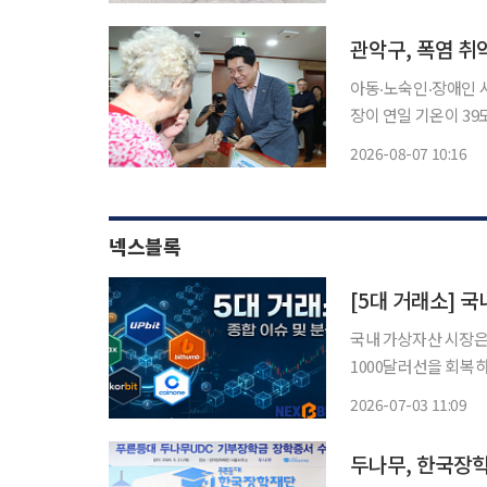
원은 기상청이 추진하는
관악구, 폭염 취
아동‧노숙인‧장애인 시설부터 
장이 연일 기온이 3
기 위해 현장 점검에 나섰다. 7일 서울 관악구에 따르면 전날 박 구청
2026-08-07 10:16
노숙인 자활시설 ‘대한
넥스블록
국내 가상자산 시장은
1000달러선을 회복
보다 시장 신뢰와 제도
2026-07-03 11:09
소들은 개별 이슈를 
두나무, 한국장학