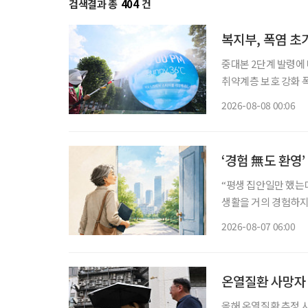
검색결과 총
404
건
복지부, 폭염 
중대본 2단계 발령에 
취약계층 보호 강화 폭염
이 확대·장기화하면서 
2026-08-08 00:06
보건복지부에 따르면 
‘경험 無도 환영
“평생 집안일만 했는데
생활을 거의 경험하지 
같은 문턱 앞에 선다.
2026-08-07 06:00
지 낯설다. 이들에게 
온열질환 사망자 
올해 온열질환 추정 사