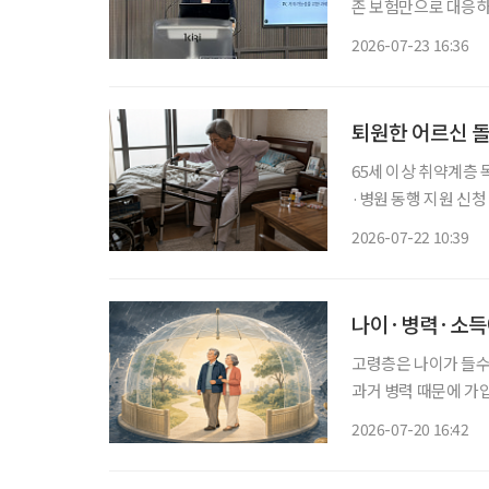
존 보험만으로 대응하기
력이 부족한 고령층과
2026-07-23 16:36
퇴원한 어르신 돌
65세 이상 취약계층 
·병원 동행 지원 신청 후 
시에 거주하는 194
2026-07-22 10:39
불편으로 일상생활이 
나이·병력·소득에
고령층은 나이가 들수
과거 병력 때문에 가
해지하는 경우가 발생
2026-07-20 16:42
대하고 취약계층에 대