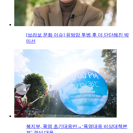
[브라보 문화 이슈] 유방암 투병 후 더 단단해진 박
미선
복지부, 폭염 초기대응반→‘폭염대응 비상대책본
부’ 격상 대응