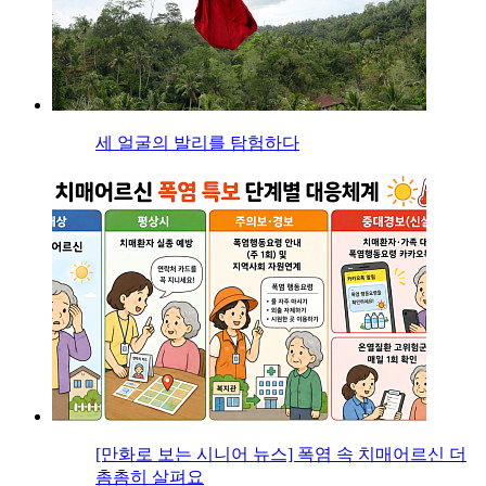
세 얼굴의 발리를 탐험하다
[만화로 보는 시니어 뉴스] 폭염 속 치매어르신 더
촘촘히 살펴요