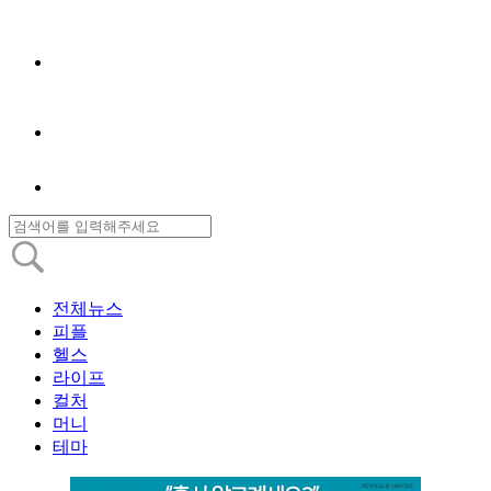
전체뉴스
피플
헬스
라이프
컬처
머니
테마