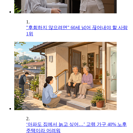
1.
"후회하지 않으려면" 60세 넘어 끊어내야 할 사람
1위
2.
‘아파도 집에서 늙고 싶어…’ 고령 가구 40% 노후
주택이라 어려워