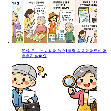
[만화로 보는 시니어 뉴스] 폭염 속 치매어르신 더
촘촘히 살펴요