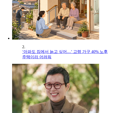
2.
‘아파도 집에서 늙고 싶어…’ 고령 가구 40% 노후
주택이라 어려워