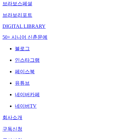
브라보스페셜
브라보리포트
DIGITAL LIBRARY
50+ 시니어 신춘문예
블로그
인스타그램
페이스북
유튜브
네이버카페
네이버TV
회사소개
구독신청