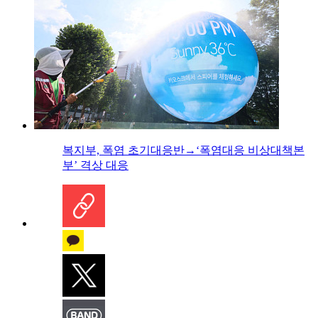
복지부, 폭염 초기대응반→‘폭염대응 비상대책본
부’ 격상 대응