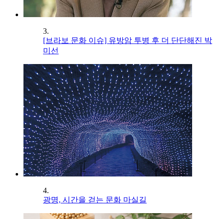
3.
[브라보 문화 이슈] 유방암 투병 후 더 단단해진 박
미선
4.
광명, 시간을 걷는 문화 마실길