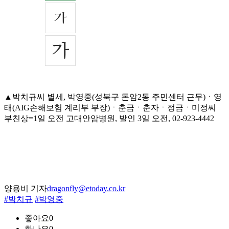
▲박치규씨 별세, 박영중(성북구 돈암2동 주민센터 근무)ㆍ영
태(AIG손해보험 계리부 부장)ㆍ춘금ㆍ춘자ㆍ정금ㆍ미정씨
부친상=1일 오전 고대안암병원, 발인 3일 오전, 02-923-4442
양용비 기자
dragonfly@etoday.co.kr
#박치규
#박영중
좋아요
0
화나요
0