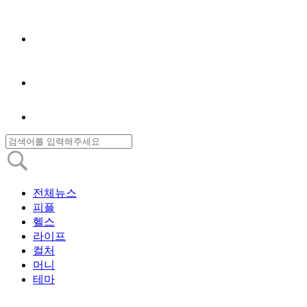
전체뉴스
피플
헬스
라이프
컬처
머니
테마