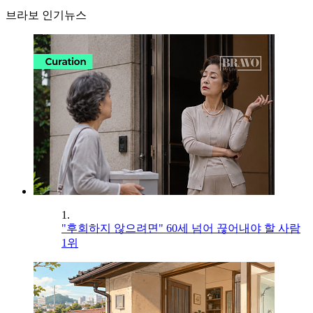
브라보 인기뉴스
1.
"후회하지 않으려면" 60세 넘어 끊어내야 할 사람
1위