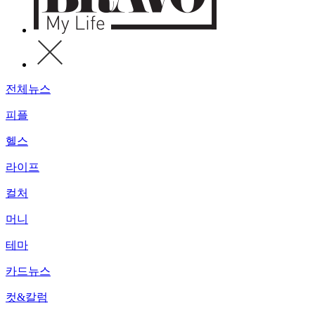
전체뉴스
피플
헬스
라이프
컬처
머니
테마
카드뉴스
컷&칼럼