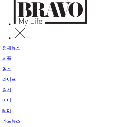
전체뉴스
피플
헬스
라이프
컬처
머니
테마
카드뉴스