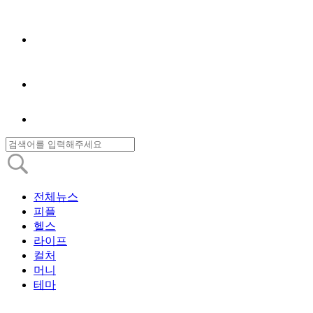
전체뉴스
피플
헬스
라이프
컬처
머니
테마