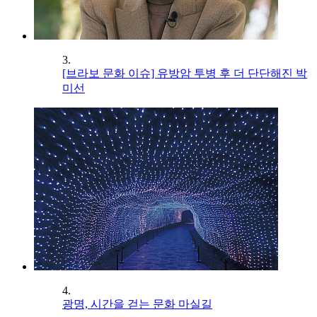
3.
[브라보 문화 이슈] 유방암 투병 후 더 단단해진 박
미선
4.
광명, 시간을 걷는 문화 마실길