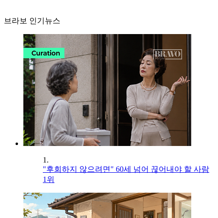
브라보 인기뉴스
1.
"후회하지 않으려면" 60세 넘어 끊어내야 할 사람
1위