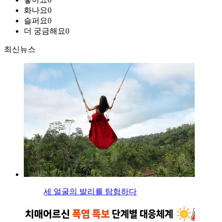
화나요
0
슬퍼요
0
더 궁금해요
0
최신뉴스
세 얼굴의 발리를 탐험하다