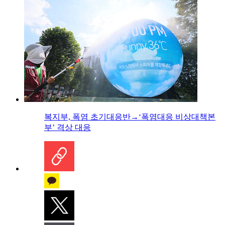
복지부, 폭염 초기대응반→‘폭염대응 비상대책본
부’ 격상 대응