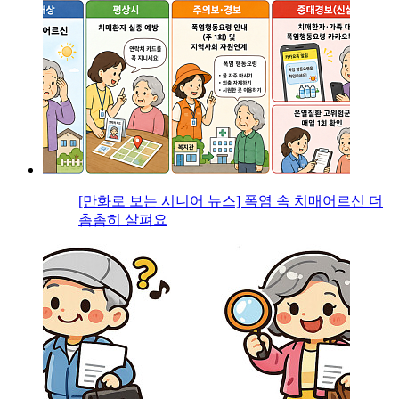
[만화로 보는 시니어 뉴스] 폭염 속 치매어르신 더
촘촘히 살펴요