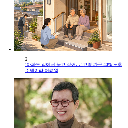
2.
‘아파도 집에서 늙고 싶어…’ 고령 가구 40% 노후
주택이라 어려워