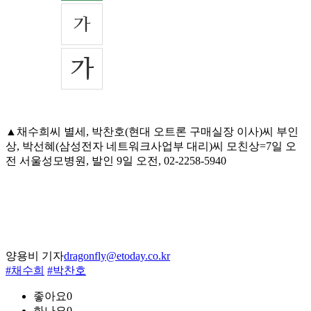
▲채수희씨 별세, 박찬호(현대 오트론 구매실장 이사)씨 부인
상, 박선혜(삼성전자 네트워크사업부 대리)씨 모친상=7일 오
전 서울성모병원, 발인 9일 오전, 02-2258-5940
양용비 기자
dragonfly@etoday.co.kr
#채수희
#박찬호
좋아요
0
화나요
0