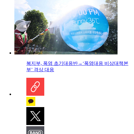
복지부, 폭염 초기대응반→‘폭염대응 비상대책본
부’ 격상 대응