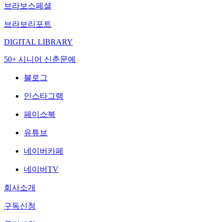
브라보스페셜
브라보리포트
DIGITAL LIBRARY
50+ 시니어 신춘문예
블로그
인스타그램
페이스북
유튜브
네이버카페
네이버TV
회사소개
구독신청