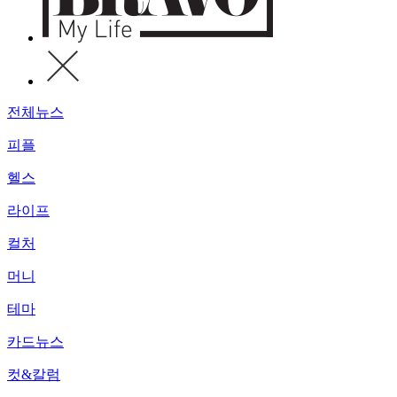
전체뉴스
피플
헬스
라이프
컬처
머니
테마
카드뉴스
컷&칼럼