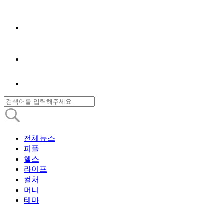
전체뉴스
피플
헬스
라이프
컬처
머니
테마