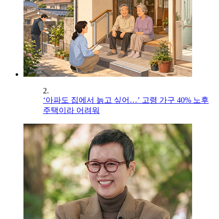
2.
‘아파도 집에서 늙고 싶어…’ 고령 가구 40% 노후
주택이라 어려워