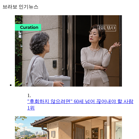
브라보 인기뉴스
1.
"후회하지 않으려면" 60세 넘어 끊어내야 할 사람
1위