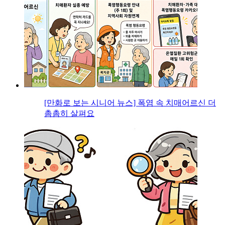
[만화로 보는 시니어 뉴스] 폭염 속 치매어르신 더
촘촘히 살펴요