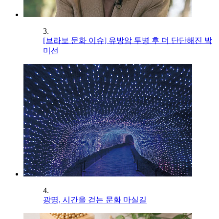
3.
[브라보 문화 이슈] 유방암 투병 후 더 단단해진 박
미선
4.
광명, 시간을 걷는 문화 마실길