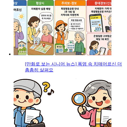
[만화로 보는 시니어 뉴스] 폭염 속 치매어르신 더
촘촘히 살펴요