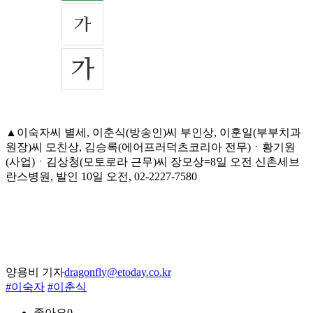
▲이숙자씨 별세, 이춘식(방송인)씨 부인상, 이훈일(부부치과
원장)씨 모친상, 김승록(에어프러덕츠코리아 전무)ㆍ황기원
(사업)ㆍ김상청(모토로라 근무)씨 장모상=8일 오전 신촌세브
란스병원, 발인 10일 오전, 02-2227-7580
양용비 기자
dragonfly@etoday.co.kr
#이숙자
#이춘식
좋아요
0