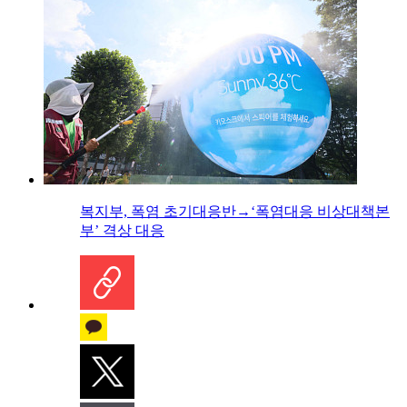
복지부, 폭염 초기대응반→‘폭염대응 비상대책본
부’ 격상 대응