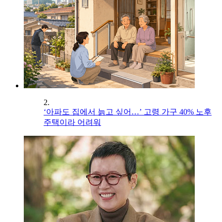
2.
‘아파도 집에서 늙고 싶어…’ 고령 가구 40% 노후
주택이라 어려워