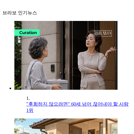
브라보 인기뉴스
1.
"후회하지 않으려면" 60세 넘어 끊어내야 할 사람
1위