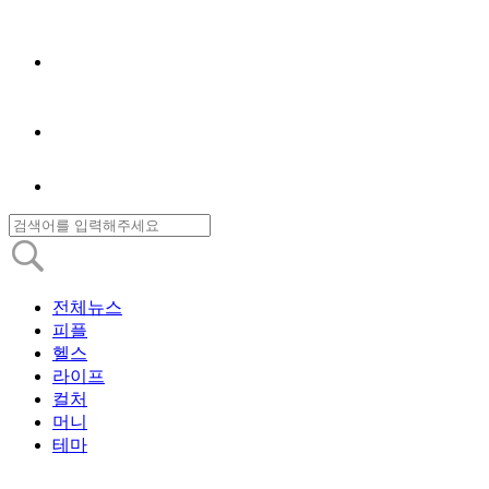
전체뉴스
피플
헬스
라이프
컬처
머니
테마