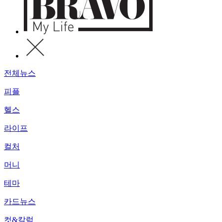
전체뉴스
피플
헬스
라이프
컬처
머니
테마
카드뉴스
컷&칼럼