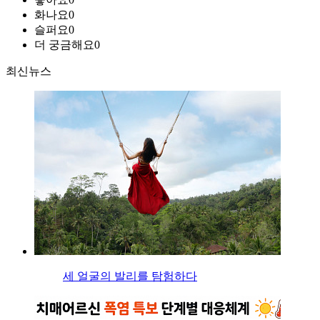
화나요
0
슬퍼요
0
더 궁금해요
0
최신뉴스
세 얼굴의 발리를 탐험하다