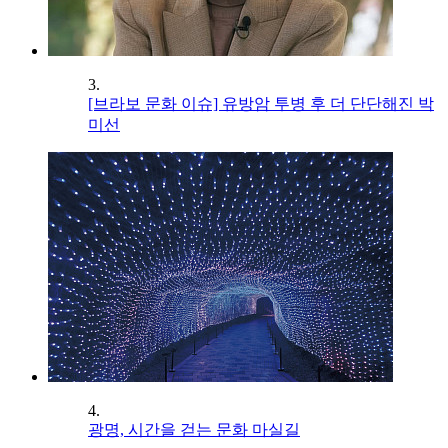
3.
[브라보 문화 이슈] 유방암 투병 후 더 단단해진 박
미선
4.
광명, 시간을 걷는 문화 마실길