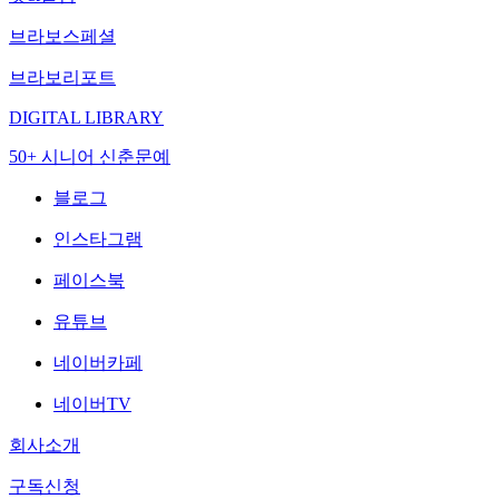
브라보스페셜
브라보리포트
DIGITAL LIBRARY
50+ 시니어 신춘문예
블로그
인스타그램
페이스북
유튜브
네이버카페
네이버TV
회사소개
구독신청