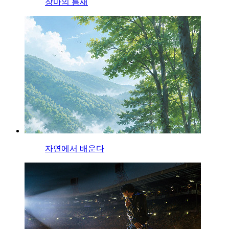
장마의 틈새
자연에서 배운다