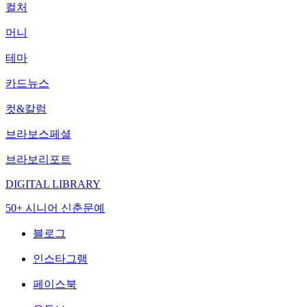
컬처
머니
테마
카드뉴스
컷&칼럼
브라보스페셜
브라보리포트
DIGITAL LIBRARY
50+ 시니어 신춘문예
블로그
인스타그램
페이스북