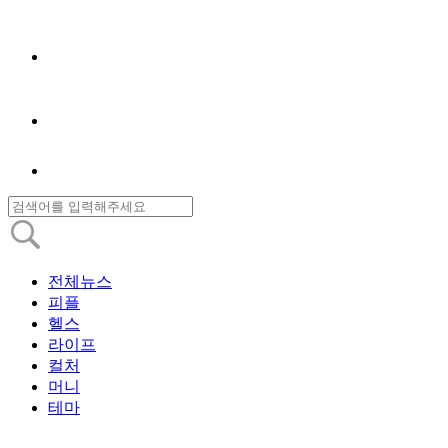
전체뉴스
피플
헬스
라이프
컬처
머니
테마