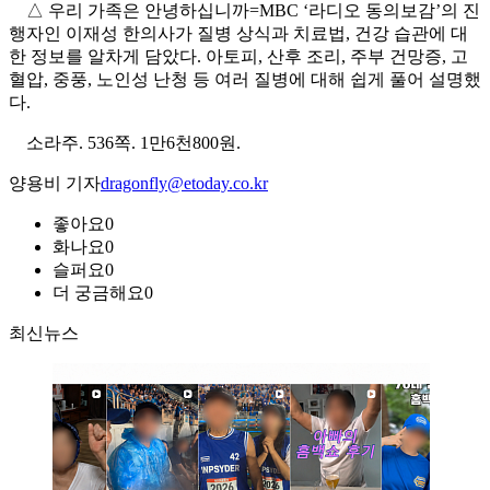
△ 우리 가족은 안녕하십니까=MBC ‘라디오 동의보감’의 진
행자인 이재성 한의사가 질병 상식과 치료법, 건강 습관에 대
한 정보를 알차게 담았다. 아토피, 산후 조리, 주부 건망증, 고
혈압, 중풍, 노인성 난청 등 여러 질병에 대해 쉽게 풀어 설명했
다.
소라주. 536쪽. 1만6천800원.
양용비 기자
dragonfly@etoday.co.kr
좋아요
0
화나요
0
슬퍼요
0
더 궁금해요
0
최신뉴스