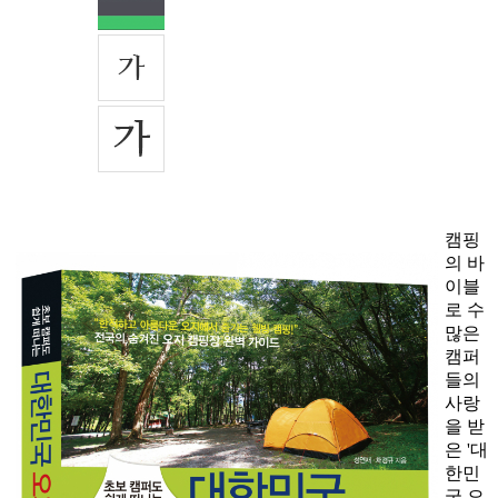
캠핑
의 바
이블
로 수
많은
캠퍼
들의
사랑
을 받
은 '대
한민
국 오