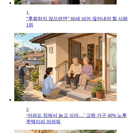
1.
"후회하지 않으려면" 60세 넘어 끊어내야 할 사람
1위
2.
‘아파도 집에서 늙고 싶어…’ 고령 가구 40% 노후
주택이라 어려워