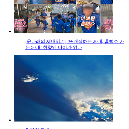
[윤나래의 세대읽기] ‘뜨개질하는 20대, 흠뻑쇼 가
는 50대’ 취향엔 나이가 없다