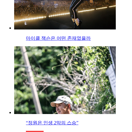
마이클 잭슨은 어떤 존재였을까
“정원은 인생 2막의 스승”