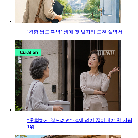
‘경험 無도 환영’ 생애 첫 일자리 도전 설명서
"후회하지 않으려면" 60세 넘어 끊어내야 할 사람
1위