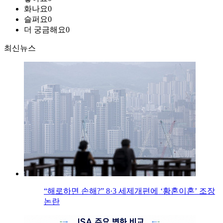
화나요
0
슬퍼요
0
더 궁금해요
0
최신뉴스
“해로하면 손해?” 8·3 세제개편에 ‘황혼이혼’ 조장
논란