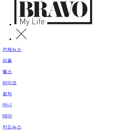
전체뉴스
피플
헬스
라이프
컬처
머니
테마
카드뉴스