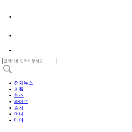
전체뉴스
피플
헬스
라이프
컬처
머니
테마