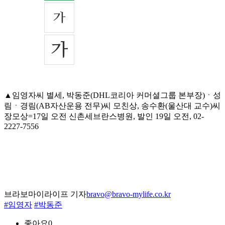
▲임영자씨 별세, 박동준(DHL코리아 커머셜그룹 본부장)ㆍ성
림ㆍ경림(AB자산운용 전무)씨 모친상, 송수환(울산대 교수)씨
장모상=17일 오전 신촌세브란스병원, 발인 19일 오전, 02-
2227-7556
브라보마이라이프 기자
bravo@bravo-mylife.co.kr
#임영자
#박동준
좋아요
0