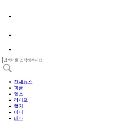
전체뉴스
피플
헬스
라이프
컬처
머니
테마