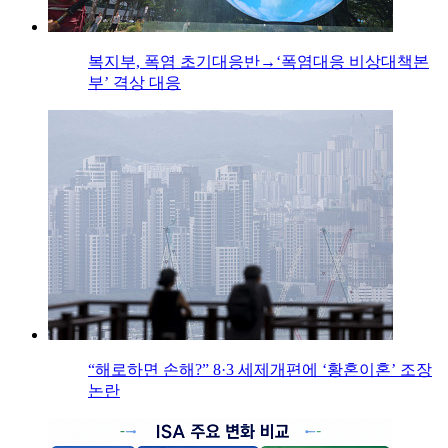
복지부, 폭염 초기대응반→‘폭염대응 비상대책본
부’ 격상 대응
“해로하면 손해?” 8·3 세제개편에 ‘황혼이혼’ 조장
논란