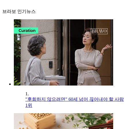
브라보 인기뉴스
1.
"후회하지 않으려면" 60세 넘어 끊어내야 할 사람
1위