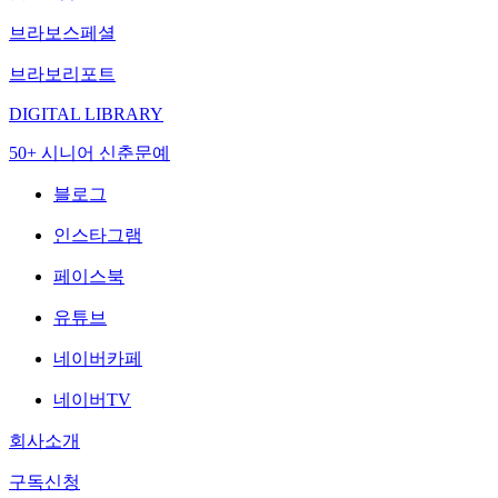
브라보스페셜
브라보리포트
DIGITAL LIBRARY
50+ 시니어 신춘문예
블로그
인스타그램
페이스북
유튜브
네이버카페
네이버TV
회사소개
구독신청