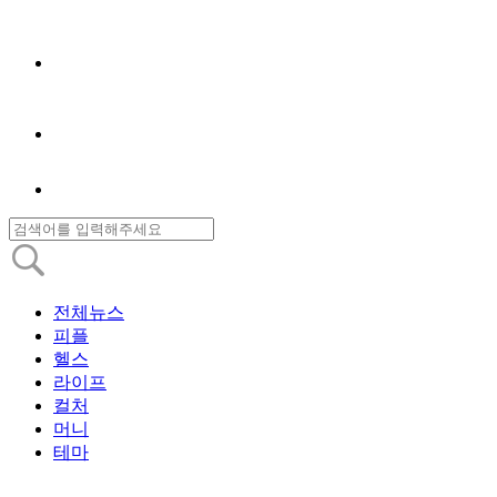
전체뉴스
피플
헬스
라이프
컬처
머니
테마