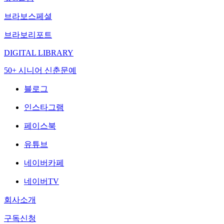
브라보스페셜
브라보리포트
DIGITAL LIBRARY
50+ 시니어 신춘문예
블로그
인스타그램
페이스북
유튜브
네이버카페
네이버TV
회사소개
구독신청