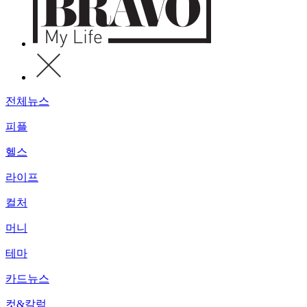
전체뉴스
피플
헬스
라이프
컬처
머니
테마
카드뉴스
컷&칼럼