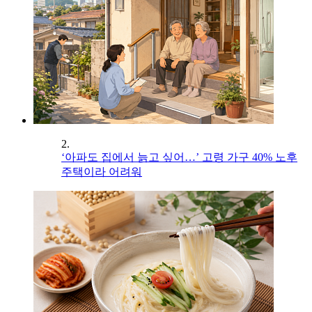
2.
‘아파도 집에서 늙고 싶어…’ 고령 가구 40% 노후
주택이라 어려워