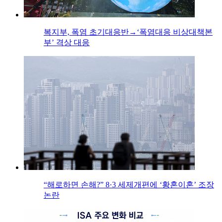
복지부, 폭염 초기대응반→‘폭염대응 비상대책본
부’ 격상 대응
“해로하면 손해?” 8·3 세제개편에 ‘황혼이혼’ 조장
논란