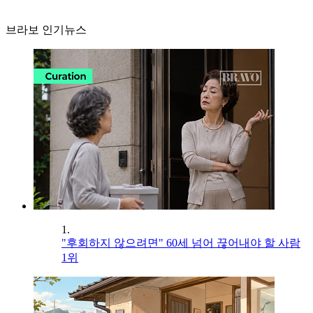
브라보 인기뉴스
1.
"후회하지 않으려면" 60세 넘어 끊어내야 할 사람
1위