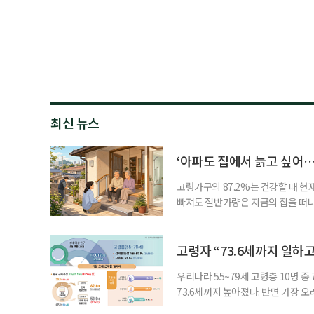
최신 뉴스
‘아파도 집에서 늙고 싶어…
고령가구의 87.2%는 건강할 때 현
빠져도 절반가량은 지금의 집을 떠나
공급에 무게가 실려 있다. 통합돌봄
지원 체계를 구축해야 한다는 제언이 
여름호에 실린 ‘통합돌봄 시행에 따른
고령자 “73.6세까지 일하고
우리나라 55~79세 고령층 10명 
73.6세까지 높아졌다. 반면 가장 
뒤에도 상당 기간 일해야 하는 고령층