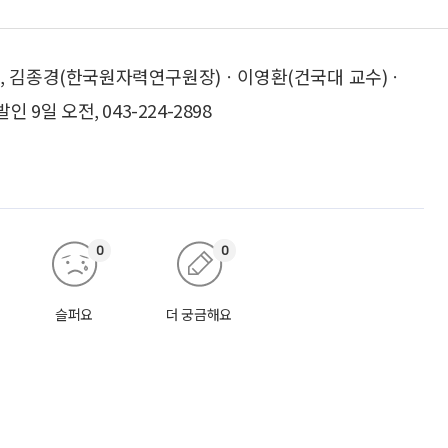
상, 김종경(한국원자력연구원장)ㆍ이영환(건국대 교수)ㆍ
9일 오전, 043-224-2898
0
0
슬퍼요
더 궁금해요