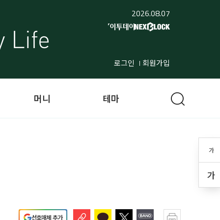
2026.08.07
로그인
회원가입
머니
테마
가
가
선호매체 추가