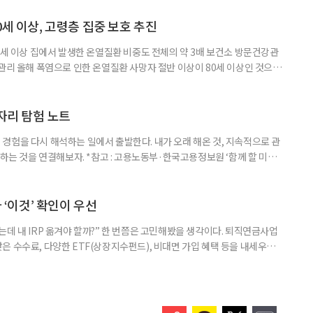
제활동인구조사 고령층 부가조사 결과’에 따르면 55~79세 인구는 1701만
 증가했다. 15세 이상 인구에서 차지하는 비중은
0세 이상, 고령층 집중 보호 추진
0세 이상 집에서 발생한 온열질환 비중도 전체의 약 3배 보건소 방문건강관
 관리 올해 폭염으로 인한 온열질환 사망자 절반 이상이 80세 이상인 것으로
 방문건강관리사업을 통해 80세 이상 고령자 보호를 추진한다. 6일 복지부
까지 질병관리청으로 신고된 온열질환자는 총 2441명으로 이 중 65세 이상
이상은 300명(12.3%)으로 집계됐다. 연령별 환자 수
일자리 탐험 노트
경험을 다시 해석하는 일에서 출발한다. 내가 오래 해온 것, 지속적으로 관
 하는 것을 연결해보자. *참고 : 고용노동부·한국고용정보원 ‘함께 할 미래
브라보 마이 라이프’ 재구성. STEP 1. 내 안의 재료 찾기 1. 무엇을 바꾸고
뀌면 좋겠다’고 느낀 일은? 1._______________
__________ ▷ 그중 내가 직접 해볼 만
다 ‘이것’ 확인이 우선
데 내 IRP 옮겨야 할까?” 한 번쯤은 고민해봤을 생각이다. 퇴직연금사업
은 수수료, 다양한 ETF(상장지수펀드), 비대면 가입 혜택 등을 내세우며
 높다고 해서 무조건 옮기는 것만이 정답은 아니다. 퇴직연금은 오랜 기간
 확인해야 할 사항이 있다. 수익률 광고, 먼저 기준부터 봐야 한다 금융회
눈에 잘 들어온다. 하지만 수익률 숫자는 기준에 따라달라질 수 있다.