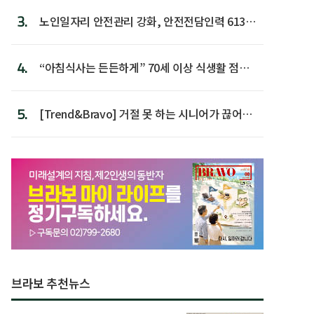
3.
노인일자리 안전관리 강화, 안전전담인력 613명
첫 배치
4.
“아침식사는 든든하게” 70세 이상 식생활 점수
가장 높아
5.
[Trend&Bravo] 거절 못 하는 시니어가 끊어야
할 행동 5
브라보 추천뉴스