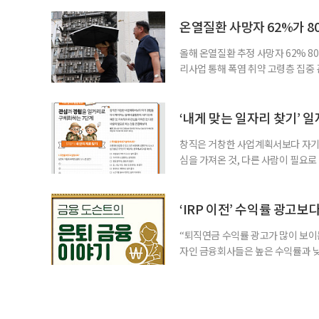
처가 5일 발표한 ‘2026년 5월 경
7000명으로, 1년 전보다 57만 명
온열질환 사망자 62%가 8
올해 온열질환 추정 사망자 62% 8
리사업 통해 폭염 취약 고령층 집중
나타났다. 이에 정부가 전국 보건소
에 따르면 5월 15일부터 이달 4일
고령층은 825명(33.8%), 80세 
‘내게 맞는 일자리 찾기’ 
창직은 거창한 사업계획서보다 자기 
심을 가져온 것, 다른 사람이 필요로
for 5060 창직사례집’을 바탕으로 ‘
싶었나요? ▷ 내가 살아오며 ‘이렇게 바
2._______________ 3._____
‘IRP 이전’ 수익률 광고보
“퇴직연금 수익률 광고가 많이 보이는
자인 금융회사들은 높은 수익률과 낮
가입자를 유치한다. 하지만 수익률이
운용하는 자금인 만큼, 광고보다 먼저
사들이 내세우는 퇴직연금 수익률은 