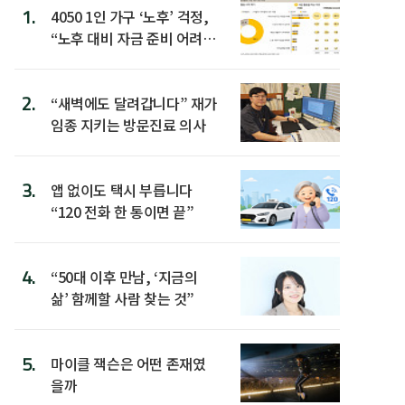
1.
4050 1인 가구 ‘노후’ 걱정,
“노후 대비 자금 준비 어려
워”
2.
“새벽에도 달려갑니다” 재가
임종 지키는 방문진료 의사
3.
앱 없이도 택시 부릅니다
“120 전화 한 통이면 끝”
4.
“50대 이후 만남, ‘지금의
삶’ 함께할 사람 찾는 것”
5.
마이클 잭슨은 어떤 존재였
을까