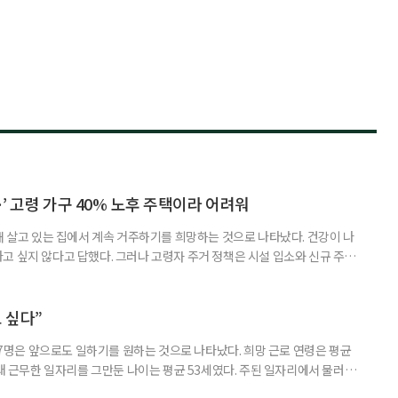
’ 고령 가구 40% 노후 주택이라 어려워
재 살고 있는 집에서 계속 거주하기를 희망하는 것으로 나타났다. 건강이 나
고 싶지 않다고 답했다. 그러나 고령자 주거 정책은 시설 입소와 신규 주택
 시행을 계기로 집수리부터 퇴원 후 임시 거처, 방문 돌봄까지 연결하는 주거
나왔다. 6일 건축공간연구원(AURI)이 발간한 ‘건축과 도시 공간’ 2026년
 고령자 주거-돌봄 협업 체계 구축 방안’ 보고서는 고
 싶다”
중 7명은 앞으로도 일하기를 원하는 것으로 나타났다. 희망 근로 연령은 평균
오래 근무한 일자리를 그만둔 나이는 평균 53세였다. 주된 일자리에서 물러난
의 현실이 통계로 확인됐다. 고령층 취업자 1012만 5000명 국가데이터