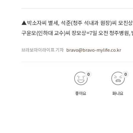
▲박소자씨 별세, 석준(청주 석내과 원장)씨 모친
구윤모(인하대 교수)씨 장모상=7일 오전 청주병원, 발인 
브라보마이라이프 기자
bravo@bravo-mylife.co.kr
0
0
좋아요
화나요