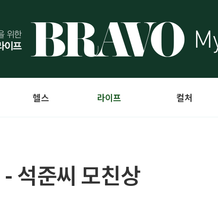
헬스
라이프
컬처
 - 석준씨 모친상