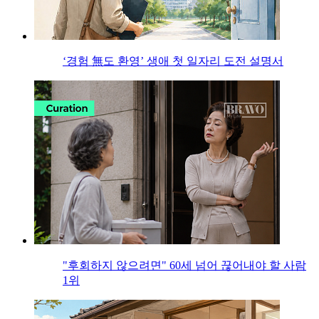
‘경험 無도 환영’ 생애 첫 일자리 도전 설명서
"후회하지 않으려면" 60세 넘어 끊어내야 할 사람
1위