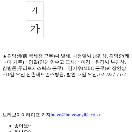
▲김익생(前 국세청 근무)씨 별세, 박청일씨 남편상, 김영준(캐
나다 거주)ㆍ영길(인천 만수고 교사)ㆍ미경ㆍ원경씨 부친상,
김병돈(두라로지스틱스 근무)ㆍ김기수(MBC 근무)씨 장인상
=11일 오전 신촌세브란스병원, 발인 13일 오전, 02-2227-7572
브라보마이라이프 기자
bravo@bravo-mylife.co.kr
좋아요
0
화나요
0