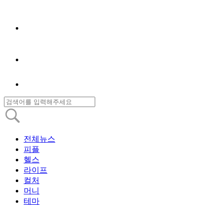
전체뉴스
피플
헬스
라이프
컬처
머니
테마