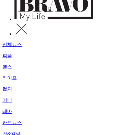
전체뉴스
피플
헬스
라이프
컬처
머니
테마
카드뉴스
컷&칼럼