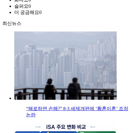
슬퍼요
0
더 궁금해요
0
최신뉴스
“해로하면 손해?” 8·3 세제개편에 ‘황혼이혼’ 조장
논란