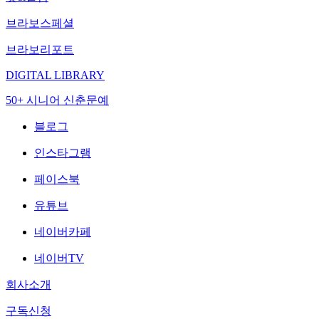
브라보스페셜
브라보리포트
DIGITAL LIBRARY
50+ 시니어 신춘문예
블로그
인스타그램
페이스북
유튜브
네이버카페
네이버TV
회사소개
구독신청