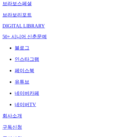
브라보스페셜
브라보리포트
DIGITAL LIBRARY
50+ 시니어 신춘문예
블로그
인스타그램
페이스북
유튜브
네이버카페
네이버TV
회사소개
구독신청