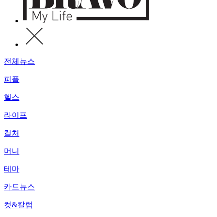
전체뉴스
피플
헬스
라이프
컬처
머니
테마
카드뉴스
컷&칼럼