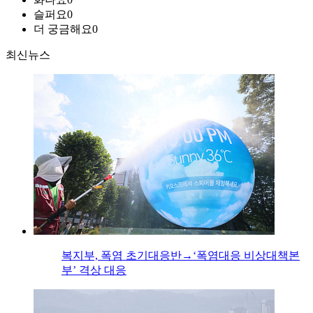
슬퍼요
0
더 궁금해요
0
최신뉴스
복지부, 폭염 초기대응반→‘폭염대응 비상대책본
부’ 격상 대응