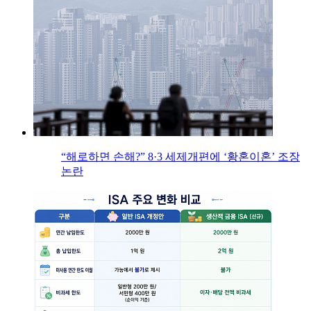
“해로하면 손해?” 8·3 세제개편에 ‘황혼이혼’ 조장
논란