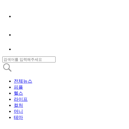
전체뉴스
피플
헬스
라이프
컬처
머니
테마