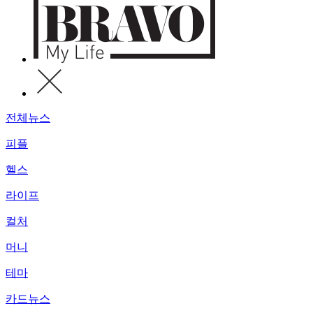
전체뉴스
피플
헬스
라이프
컬처
머니
테마
카드뉴스