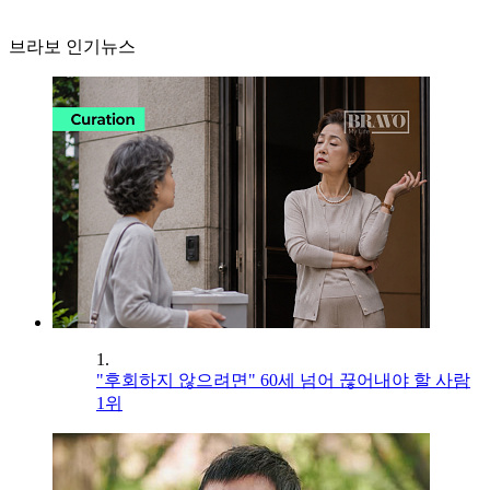
브라보 인기뉴스
1.
"후회하지 않으려면" 60세 넘어 끊어내야 할 사람
1위