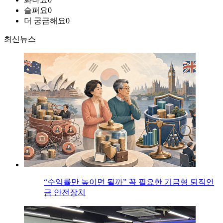
슬퍼요
0
더 궁금해요
0
최신뉴스
“수익률만 높이면 될까” 꼭 필요한 기금형 퇴직연
금 안전장치