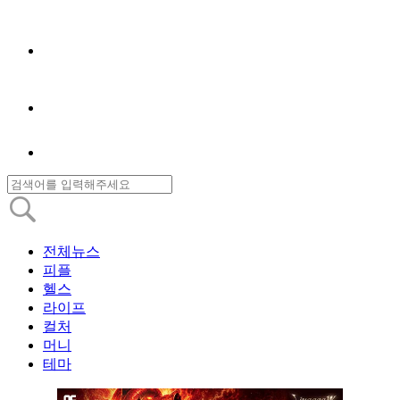
전체뉴스
피플
헬스
라이프
컬처
머니
테마