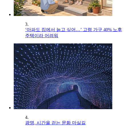
3.
‘아파도 집에서 늙고 싶어…’ 고령 가구 40% 노후
주택이라 어려워
4.
광명, 시간을 걷는 문화 마실길