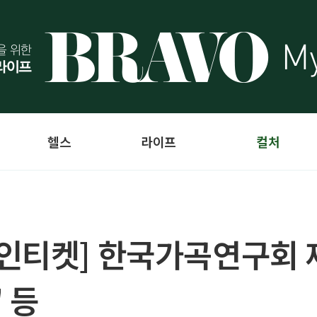
헬스
라이프
컬처
인티켓] 한국가곡연구회 
 등