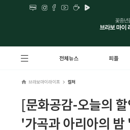
전체뉴스
피플
브라보마이라이프
컬처
[문화공감-오늘의 할
'가곡과 아리아의 밤 '