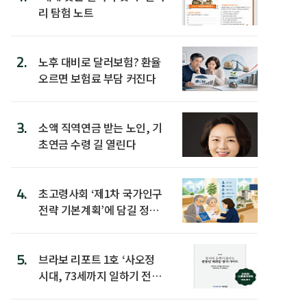
리 탐험 노트
2.
노후 대비로 달러보험? 환율
오르면 보험료 부담 커진다
3.
소액 직역연금 받는 노인, 기
초연금 수령 길 열린다
4.
초고령사회 ‘제1차 국가인구
전략 기본계획’에 담길 정책
은
5.
브라보 리포트 1호 ‘사오정
시대, 73세까지 일하기 전략’
발간