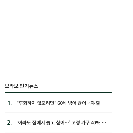
브라보 인기뉴스
1.
"후회하지 않으려면" 60세 넘어 끊어내야 할 사
람 1위
2.
‘아파도 집에서 늙고 싶어…’ 고령 가구 40% 노
후 주택이라 어...