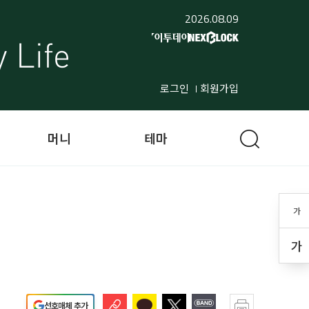
2026.08.09
로그인
회원가입
머니
테마
가
가
선호매체 추가