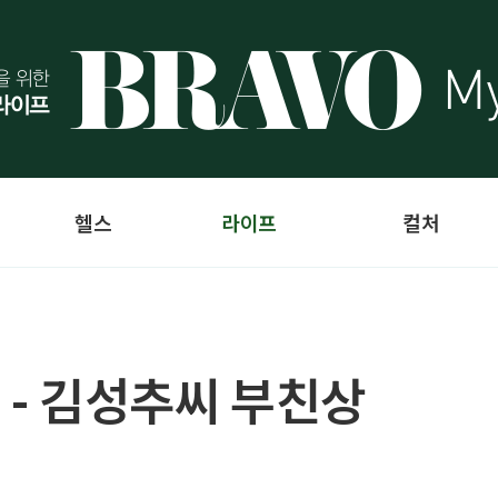
헬스
라이프
컬처
 - 김성추씨 부친상