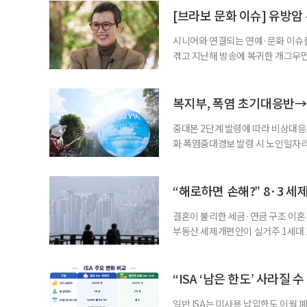
준비부터 구직 수당까지 고용노동부
[브라보 문화 이슈] 유방암
업 지원 계획을 세
시니어와 연결되는 연예·문화 이슈를
겪고 지난해 방송에 복귀한 개그우먼
나 최근 개그맨 김영철의 유튜브 채
길을 끌었다. 투병 이후에도 자신의 
까. 오랜 방송 생활 뒤 전해진 투병
복지부, 폭염 초기대응반→
중대본 2단계 발령에 따라 비상대응기
화 폭염중대경보 발령 시 노인일자
초기대응반을 ‘폭염대응 비상대책본부
긴급회의를 열고 폭염대응 비상대책
책본부(중대본) 2단계(심각)가 발
“해로하면 손해?” 8·3 세
운영
결혼이 불리한 세금·연금 구조 이혼 
부동산 세제개편안이 실거주 1세대 1
고령 부부에게는 혼인을 유지하는 
세는 개인별로 부과하지만, 1세대 
부가 각자 집 한 채씩을 보유하면 한
“ISA ‘남은 한도’ 사라질 
일반 ISA는 미사용 납입한도 이월 