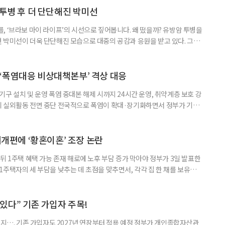
 국민취업지원제도 구직활동이 쉽지 않은 사람을 위한 제도다. 개인별 취
 투병 후 더 단단해진 박미선
, ‘브라보 마이 라이프’의 시선으로 짚어봅니다. 왜 떴을까? 유방암 투병을
 박미선이 더욱 단단해진 모습으로 대중의 공감과 응원을 받고 있다. 그러
널에 출연한 그는 방송 활동을 그만하라는 악성 댓글을 받았다고 고백해 눈
삶을 이어가고 있는 박미선은 왜 이전보다 더 큰 관심과 사랑을 받고 있을
 소식 박미선은 재치 있는 말솜씨와 공감 능력으로
‘폭염대응 비상대책본부’ 격상 대응
구 설치 및 운영 폭염 중대본 해제 시까지 24시간 운영, 취약계층 보호 강
리 실외활동 전면 중단 전국적으로 폭염이 확대·장기화하면서 정부가 기존
’로 격상했다. 7일 보건복지부에 따르면 정은경 장관 주재로 폭염 대응
본부를 구성·운영하기로 했다. 이번 조치는 지난 2일 폭염 중앙재난안전대
령된 이후에도 폭염이 전국적으로 확대되고 장기화한 데 따른 것이다. 기존에
제개편에 ‘황혼이혼’ 조장 논란
뒤 1주택 혜택 가능 존재 해로에 노후 부담 증가 막아야 정부가 3일 발표한
주택자의 세 부담을 낮추는 데 초점을 맞추면서, 각각 집 한 채를 보유한
것보다 이혼이 경제적으로 유리해질 수 있다는 분석이 나온다. 종합부동산
1주택 공제와 세액공제 적용 여부는 부부를 하나의 세대로 묶어 판단한다. 부
 세대가 두 채를 가진 것으로 보지만, 실제 이혼해 주거와 생계를 분
수 있다” 기존 가입자 주목!
폐지…. 기존 가입자도 2027년 연장부터 적용 예정 정부가 개인종합자산관