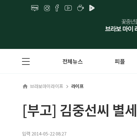
전체뉴스
피플
브라보마이라이프
라이프
[부고] 김중선씨 별세
입력 2014-05-22 08:27