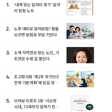
1.
‘내게 맞는 일자리 찾기’ 일자
리 탐험 노트
2.
노후 대비로 달러보험? 환율
오르면 보험료 부담 커진다
3.
소액 직역연금 받는 노인, 기
초연금 수령 길 열린다
4.
초고령사회 ‘제1차 국가인구
전략 기본계획’에 담길 정책
은
5.
브라보 리포트 1호 ‘사오정
시대, 73세까지 일하기 전략’