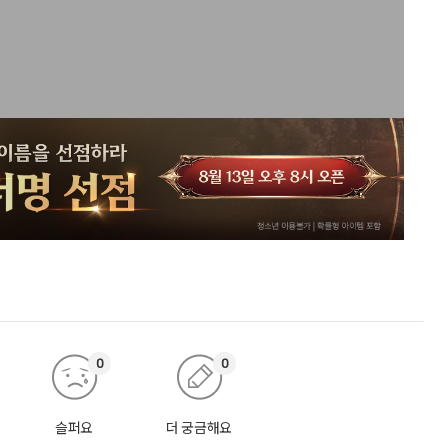
0
0
슬퍼요
더 궁금해요