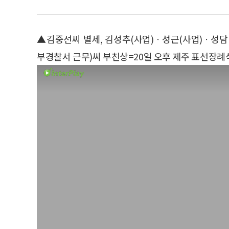
▲김중선씨 별세, 김성추(사업)ㆍ성근(사업)ㆍ성
부경찰서 근무)씨 부친상=20일 오후 제주 표선장례식장, 