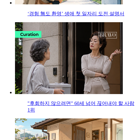
‘경험 無도 환영’ 생애 첫 일자리 도전 설명서
"후회하지 않으려면" 60세 넘어 끊어내야 할 사람
1위