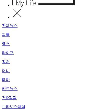
전체뉴스
피플
헬스
라이프
컬처
머니
테마
카드뉴스
컷&칼럼
브라보스페셜