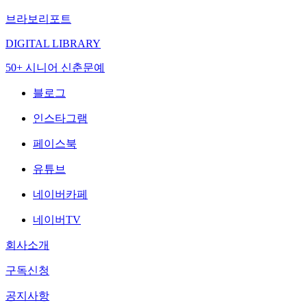
브라보리포트
DIGITAL LIBRARY
50+ 시니어 신춘문예
블로그
인스타그램
페이스북
유튜브
네이버카페
네이버TV
회사소개
구독신청
공지사항