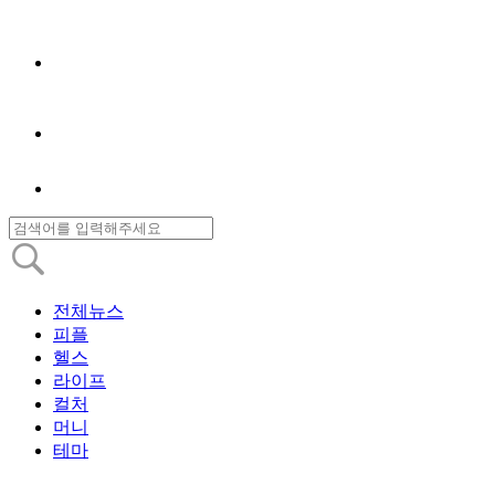
전체뉴스
피플
헬스
라이프
컬처
머니
테마