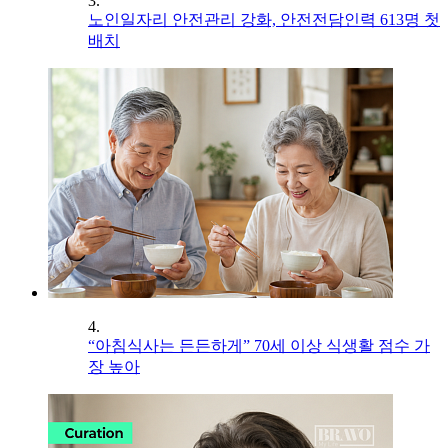
3.
노인일자리 안전관리 강화, 안전전담인력 613명 첫
배치
4.
“아침식사는 든든하게” 70세 이상 식생활 점수 가
장 높아