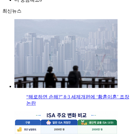
최신뉴스
“해로하면 손해?” 8·3 세제개편에 ‘황혼이혼’ 조장
논란