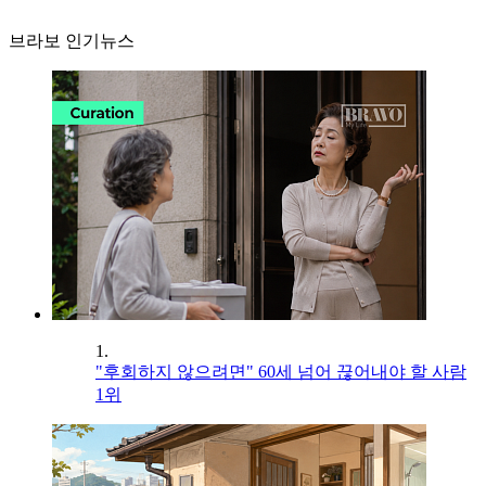
브라보 인기뉴스
1.
"후회하지 않으려면" 60세 넘어 끊어내야 할 사람
1위