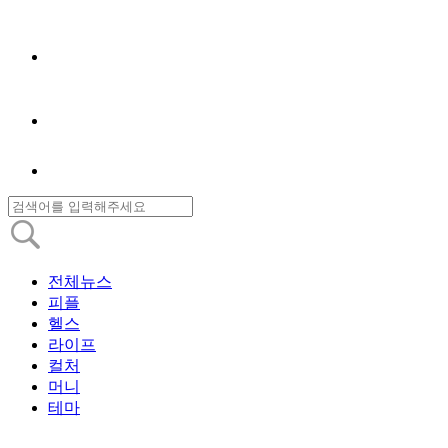
전체뉴스
피플
헬스
라이프
컬처
머니
테마