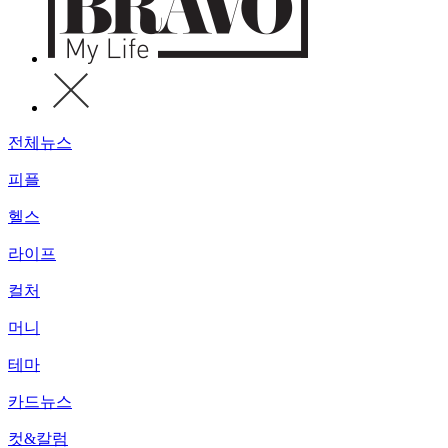
전체뉴스
피플
헬스
라이프
컬처
머니
테마
카드뉴스
컷&칼럼