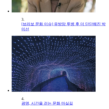
3.
[브라보 문화 이슈] 유방암 투병 후 더 단단해진 박
미선
4.
광명, 시간을 걷는 문화 마실길