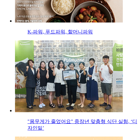
K-파워, 푸드파워, 할머니파워
"몸무게가 줄었어요" 중장년 맞춤형 식단 실험, ‘디
자인밀’