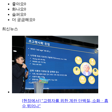
좋아요
0
화나요
0
슬퍼요
0
더 궁금해요
0
최신뉴스
[현장에서] "고령자를 위한 계란 단백질, 소화ㆍ흡
수 뛰어나"