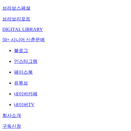
브라보스페셜
브라보리포트
DIGITAL LIBRARY
50+ 시니어 신춘문예
블로그
인스타그램
페이스북
유튜브
네이버카페
네이버TV
회사소개
구독신청