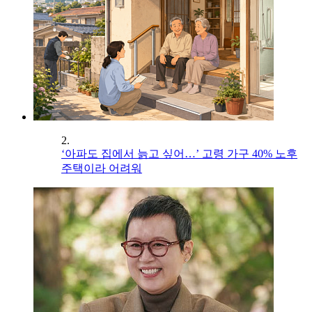
2.
‘아파도 집에서 늙고 싶어…’ 고령 가구 40% 노후
주택이라 어려워