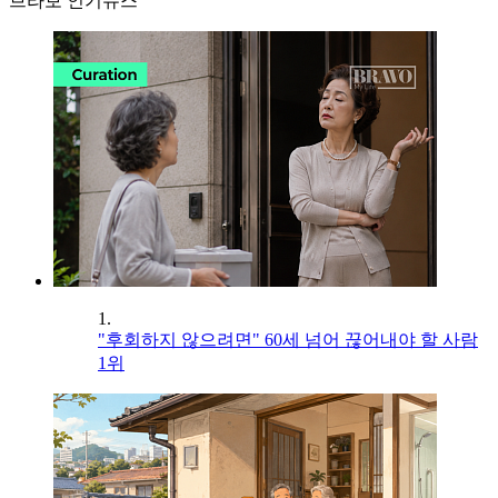
브라보 인기뉴스
1.
"후회하지 않으려면" 60세 넘어 끊어내야 할 사람
1위