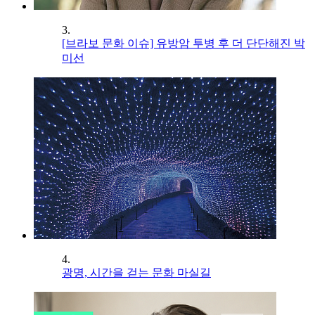
3.
[브라보 문화 이슈] 유방암 투병 후 더 단단해진 박
미선
4.
광명, 시간을 걷는 문화 마실길