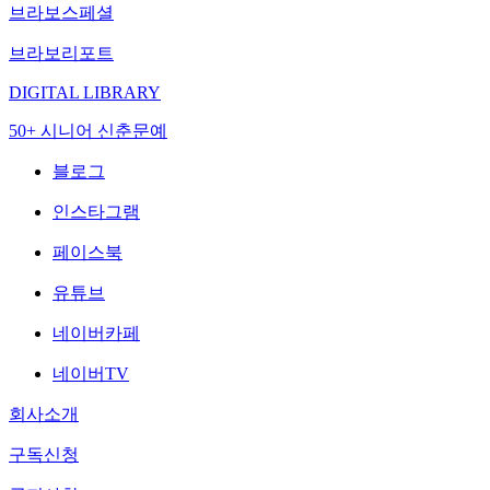
브라보스페셜
브라보리포트
DIGITAL LIBRARY
50+ 시니어 신춘문예
블로그
인스타그램
페이스북
유튜브
네이버카페
네이버TV
회사소개
구독신청