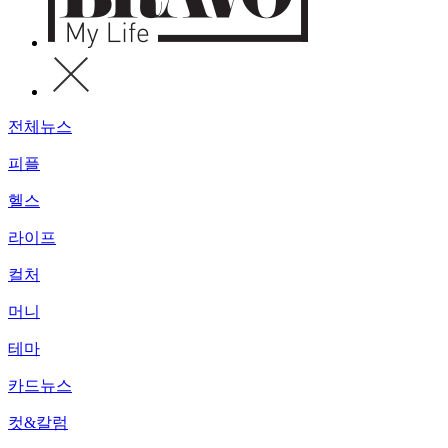
전체뉴스
피플
헬스
라이프
컬처
머니
테마
카드뉴스
컷&칼럼