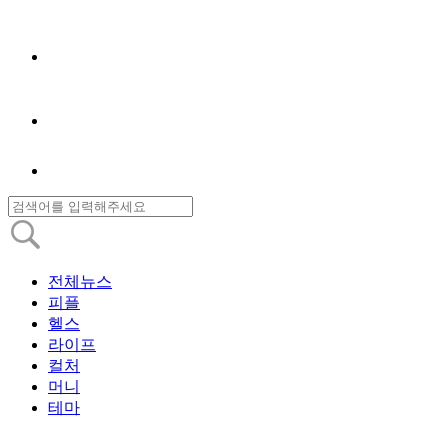
전체뉴스
피플
헬스
라이프
컬처
머니
테마