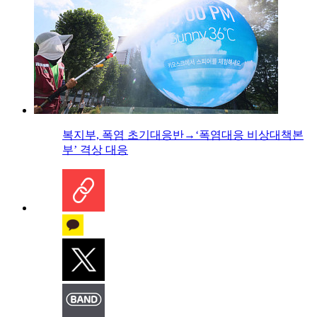
복지부, 폭염 초기대응반→‘폭염대응 비상대책본
부’ 격상 대응