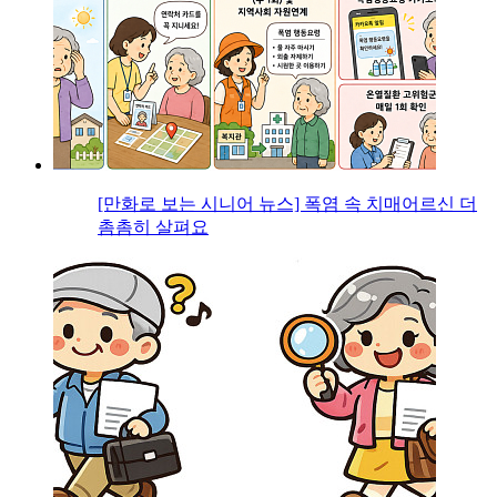
[만화로 보는 시니어 뉴스] 폭염 속 치매어르신 더
촘촘히 살펴요